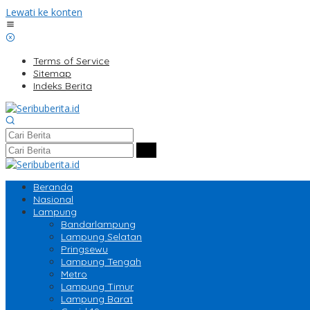
Lewati ke konten
Terms of Service
Sitemap
Indeks Berita
Beranda
Nasional
Lampung
Bandarlampung
Lampung Selatan
Pringsewu
Lampung Tengah
Metro
Lampung Timur
Lampung Barat