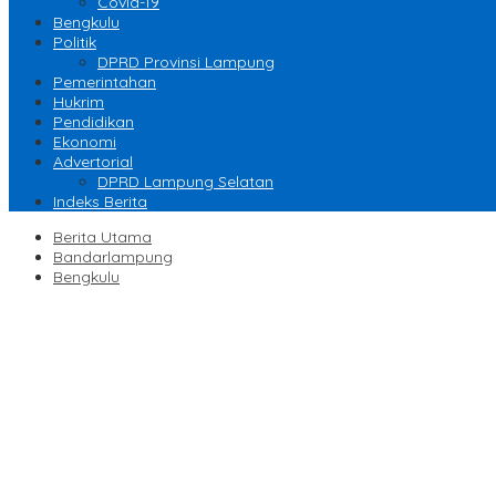
Covid-19
Bengkulu
Politik
DPRD Provinsi Lampung
Pemerintahan
Hukrim
Pendidikan
Ekonomi
Advertorial
DPRD Lampung Selatan
Indeks Berita
Berita Utama
Bandarlampung
Bengkulu