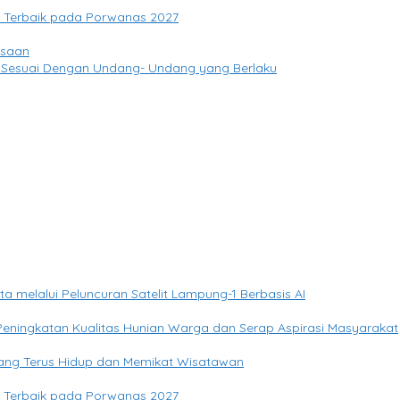
si Terbaik pada Porwanas 2027
gsaan
 Sesuai Dengan Undang- Undang yang Berlaku
elalui Peluncuran Satelit Lampung-1 Berbasis AI
eningkatan Kualitas Hunian Warga dan Serap Aspirasi Masyarakat
yang Terus Hidup dan Memikat Wisatawan
si Terbaik pada Porwanas 2027