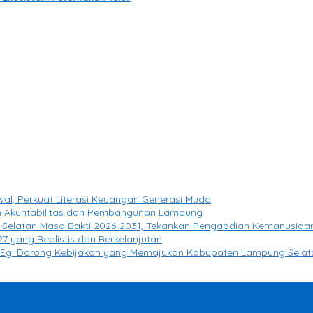
l, Perkuat Literasi Keuangan Generasi Muda
 Akuntabilitas dan Pembangunan Lampung
g Selatan Masa Bakti 2026-2031, Tekankan Pengabdian Kemanusiaa
 yang Realistis dan Berkelanjutan
yo Egi Dorong Kebijakan yang Memajukan Kabupaten Lampung Selat