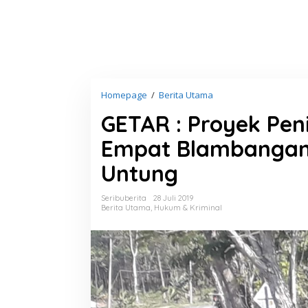
Homepage
/
Berita Utama
G
E
GETAR : Proyek Pe
T
A
Empat Blambangan 
R
:
Untung
P
r
o
Seribuberita
28 Juli 2019
y
Berita Utama
,
Hukum & Kriminal
e
k
P
e
n
i
n
g