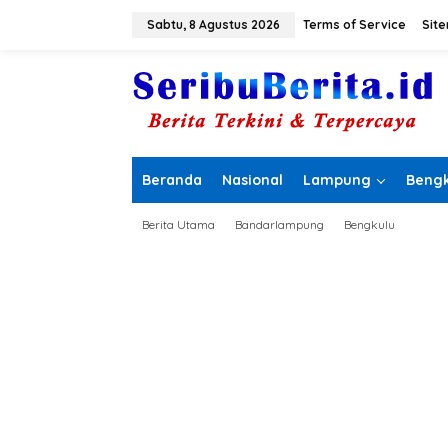
L
e
Sabtu, 8 Agustus 2026
Terms of Service
Sit
w
a
t
i
k
e
k
o
Beranda
Nasional
Lampung
Bengk
n
t
e
Berita Utama
Bandarlampung
Bengkulu
n