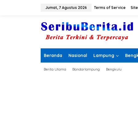
L
e
Jumat, 7 Agustus 2026
Terms of Service
Sit
w
a
t
i
k
e
k
o
Beranda
Nasional
Lampung
Bengk
n
t
e
Berita Utama
Bandarlampung
Bengkulu
n