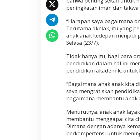
bahwa penting sekali untuk 
r
peningkatan iman dan takwa
i
A
“Harapan saya bagaimana or
n
Terutama akhlak, itu yang pe
a
k
anak anak kedepan menjadi p
N
Selasa (23/7).
a
s
Tidak hanya itu, bagi para 
i
o
pendidikan dalam hal ini me
n
pendidikan akademik, untuk 
a
l
“Bagaimana anak anak kita d
saya mengratiskan pendidika
bagaimana membantu anak a
Menurutnya, anak anak layak
membantu menggapai cita ci
Dimana dengan adanya kema
berkompertensi untuk menin