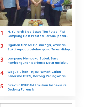
1
M. Yuliardi Siap Bawa Tim Futsal PWI
Lampung Raih Prestasi Terbaik pada
Porwanas 2027
2
Ngaben Massal Balinuraga, Warisan
Bakti kepada Leluhur yang Terus Hidup
dan Memikat Wisatawan
3
Lampung Membuka Babak Baru
Pembangunan Berbasis Data melalui
Peluncuran Satelit Lampung-1 Berbasis
4
AI
Wagub Jihan Tinjau Rumah Calon
Penerima BSPS, Dorong Peningkatan
Kualitas Hunian Warga dan Serap
5
Aspirasi Masyarakat
Direktur RSUDAM Lakukan Inspeksi Ke
Gedung Forensik