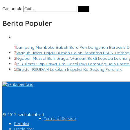
Cari untuk:
Berita Populer
1
Lampung Membuka Babak Baru Pembangunan Berbasis Data 
2
Wagub Jihan Tinjau Rumah Calon Penerima BSPS, Dorong 
3
Ngaben Massal Balinuraga, Warisan Bakti kepada Leluhur
4
M. Yuliardi Siap Bawa Tim Futsal PWI Lampung Raih Prest
5
Direktur RSUDAM Lakukan Inspeksi Ke Gedung Forensik
@ 2015 seribuberita.id
Terms of Service
Redaksi
Disclaimer