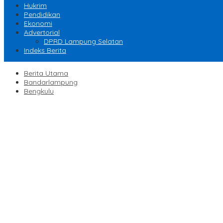
Hukrim
Pendidikan
Ekonomi
Advertorial
DPRD Lampung Selatan
Indeks Berita
Berita Utama
Bandarlampung
Bengkulu