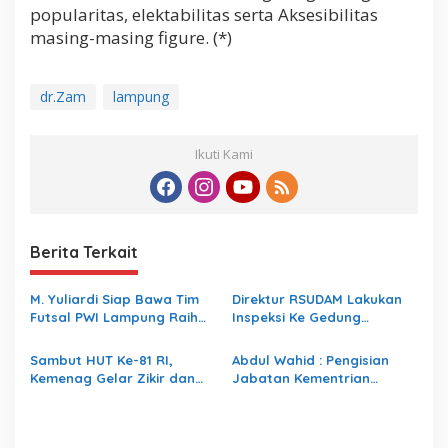
popularitas, elektabilitas serta Aksesibilitas
masing-masing figure. (*)
dr.Zam
lampung
Ikuti Kami
Berita Terkait
M. Yuliardi Siap Bawa Tim
Direktur RSUDAM Lakukan
Futsal PWI Lampung Raih
Inspeksi Ke Gedung
Prestasi Terbaik pada
Forensik
Porwanas 2027
Sambut HUT Ke-81 RI,
Abdul Wahid : Pengisian
Kemenag Gelar Zikir dan
Jabatan Kementrian
Doa Kebangsaan
Agama Harus Sesuai
Dengan Undang- Undang
yang Berlaku