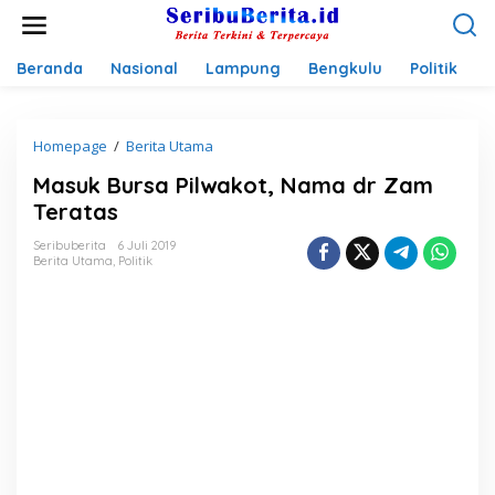
L
e
w
a
Beranda
Nasional
Lampung
Bengkulu
Politik
P
t
i
k
Homepage
/
Berita Utama
M
e
a
k
Masuk Bursa Pilwakot, Nama dr Zam
s
o
u
n
Teratas
k
t
B
e
Seribuberita
6 Juli 2019
Berita Utama
,
Politik
u
n
r
s
a
P
i
l
w
a
k
o
t