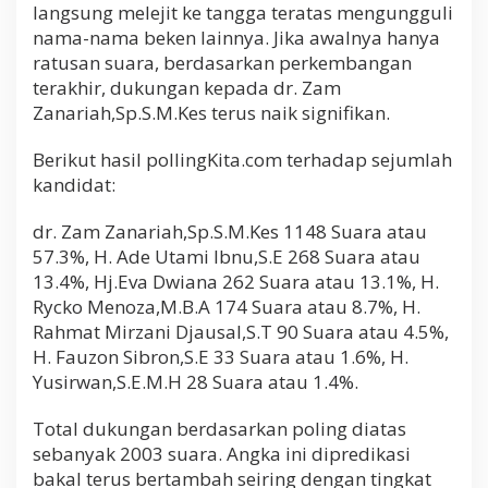
langsung melejit ke tangga teratas mengungguli
nama-nama beken lainnya. Jika awalnya hanya
ratusan suara, berdasarkan perkembangan
terakhir, dukungan kepada dr. Zam
Zanariah,Sp.S.M.Kes terus naik signifikan.
Berikut hasil pollingKita.com terhadap sejumlah
kandidat:
dr. Zam Zanariah,Sp.S.M.Kes 1148 Suara atau
57.3%, H. Ade Utami Ibnu,S.E 268 Suara atau
13.4%, Hj.Eva Dwiana 262 Suara atau 13.1%, H.
Rycko Menoza,M.B.A 174 Suara atau 8.7%, H.
Rahmat Mirzani Djausal,S.T 90 Suara atau 4.5%,
H. Fauzon Sibron,S.E 33 Suara atau 1.6%, H.
Yusirwan,S.E.M.H 28 Suara atau 1.4%.
Total dukungan berdasarkan poling diatas
sebanyak 2003 suara. Angka ini dipredikasi
bakal terus bertambah seiring dengan tingkat