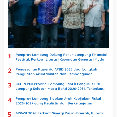
1
Pemprov Lampung Dukung Penuh Lampung Financial
Festival, Perkuat Literasi Keuangan Generasi Muda
2
Pengesahan Raperda APBD 2025 Jadi Langkah
Penguatan Akuntabilitas dan Pembangunan
Lampung
3
Ketua PMI Provinsi Lampung Lantik Pengurus PMI
Lampung Selatan Masa Bakti 2026-2031, Tekankan
Pengabdian Kemanusiaan
4
Pemprov Lampung Siapkan Arah Kebijakan Fiskal
2026-2027 yang Realistis dan Berkelanjutan
5
APKASI 2026 Perkuat Sinergi Pusat-Daerah, Bupati