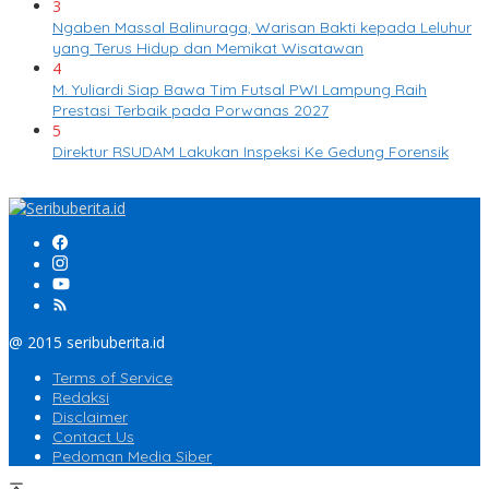
3
Ngaben Massal Balinuraga, Warisan Bakti kepada Leluhur
yang Terus Hidup dan Memikat Wisatawan
4
M. Yuliardi Siap Bawa Tim Futsal PWI Lampung Raih
Prestasi Terbaik pada Porwanas 2027
5
Direktur RSUDAM Lakukan Inspeksi Ke Gedung Forensik
@ 2015 seribuberita.id
Terms of Service
Redaksi
Disclaimer
Contact Us
Pedoman Media Siber