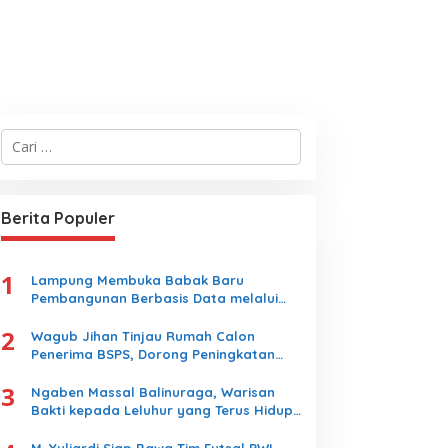
C
a
r
i
u
Berita Populer
n
t
u
1
k
Lampung Membuka Babak Baru
:
Pembangunan Berbasis Data melalui
Peluncuran Satelit Lampung-1 Berbasis
2
AI
Wagub Jihan Tinjau Rumah Calon
Penerima BSPS, Dorong Peningkatan
Kualitas Hunian Warga dan Serap
3
Aspirasi Masyarakat
Ngaben Massal Balinuraga, Warisan
Bakti kepada Leluhur yang Terus Hidup
dan Memikat Wisatawan