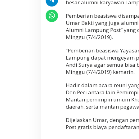
besar alumni karyawan Lamp
B
e
Pemberian beasiswa disampa
r
i
Umar Bakti yang juga alumni
k
Alumni Lampung Post” yang d
a
Minggu (7/4/2019).
n
B
e
“Pemberian beasiswa Yayasan 
a
Lampung dapat mengeyam pend
s
Andi Surya agar semua bisa b
i
Minggu (7/4/2019) kemarin.
s
w
a
Hadir dalam acara reuni yan
K
Don Peci antara lain Pemim
e
Mantan pemimpin umum Kholi
p
a
daerah, serta mantan pegawai
d
a
Dijelaskan Umar, dengan pem
K
Post gratis biaya pendaftaran
e
l
u