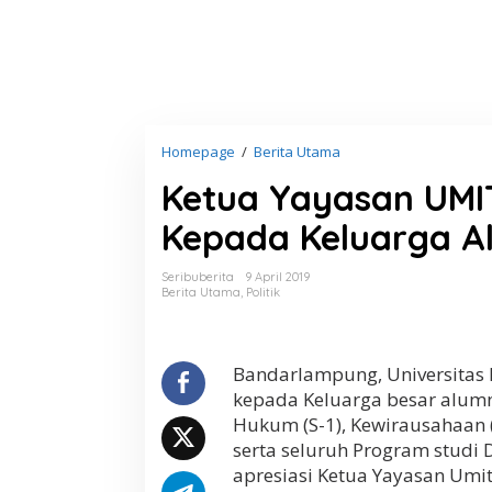
Homepage
/
Berita Utama
K
e
Ketua Yayasan UMI
t
u
Kepada Keluarga 
a
Y
a
Seribuberita
9 April 2019
y
Berita Utama
,
Politik
a
s
a
n
Bandarlampung, Universitas
U
kepada Keluarga besar alumn
M
Hukum (S-1), Kewirausahaan (S-
I
serta seluruh Program studi 
T
R
apresiasi Ketua Yayasan Umi
A