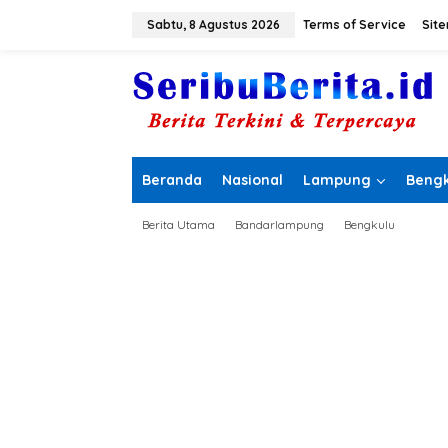
L
e
Sabtu, 8 Agustus 2026
Terms of Service
Sit
w
a
t
i
k
e
k
o
Beranda
Nasional
Lampung
Bengk
n
t
e
Berita Utama
Bandarlampung
Bengkulu
n