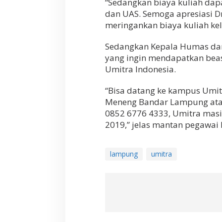
“Sedangkan biaya kuliah dap
a
dan UAS. Semoga apresiasi Dr
r
meringankan biaya kuliah ke
g
a
A
Sedangkan Kepala Humas dan 
l
yang ingin mendapatkan beas
u
Umitra Indonesia.
m
n
i
“Bisa datang ke kampus Umitr
L
Meneng Bandar Lampung ata
A
0852 6776 4333, Umitra mas
M
2019,” jelas mantan pegawai 
P
O
S
T
lampung
umitra