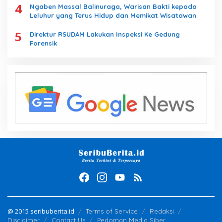
4
Ngaben Massal Balinuraga, Warisan Bakti kepada
Leluhur yang Terus Hidup dan Memikat Wisatawan
5
Direktur RSUDAM Lakukan Inspeksi Ke Gedung
Forensik
@ 2015 seribuberita.id
Terms of Service
Redaksi
Disclaimer
Contact Us
Pedoman Media Siber