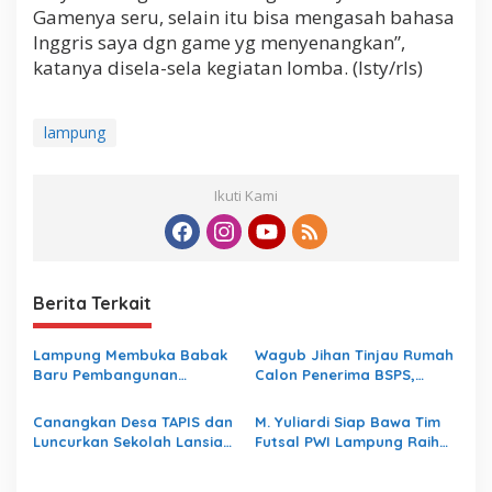
Gamenya seru, selain itu bisa mengasah bahasa
Inggris saya dgn game yg menyenangkan”,
katanya disela-sela kegiatan lomba. (Isty/rls)
lampung
Ikuti Kami
Berita Terkait
Lampung Membuka Babak
Wagub Jihan Tinjau Rumah
Baru Pembangunan
Calon Penerima BSPS,
Berbasis Data melalui
Dorong Peningkatan
Peluncuran Satelit
Kualitas Hunian Warga dan
Canangkan Desa TAPIS dan
M. Yuliardi Siap Bawa Tim
Lampung-1 Berbasis AI
Serap Aspirasi Masyarakat
Luncurkan Sekolah Lansia
Futsal PWI Lampung Raih
di Kampung Rukti Endah,
Prestasi Terbaik pada
Ketua TP PKK Lampung
Porwanas 2027