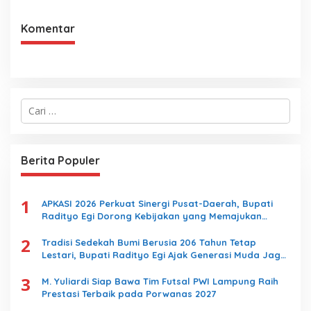
Dorong Pembangunan SDM
Dimulai dari Desa
Komentar
C
a
r
i
u
Berita Populer
n
t
u
1
k
APKASI 2026 Perkuat Sinergi Pusat-Daerah, Bupati
:
Radityo Egi Dorong Kebijakan yang Memajukan
Kabupaten Lampung Selatan
2
Tradisi Sedekah Bumi Berusia 206 Tahun Tetap
Lestari, Bupati Radityo Egi Ajak Generasi Muda Jaga
Warisan Leluhur
3
M. Yuliardi Siap Bawa Tim Futsal PWI Lampung Raih
Prestasi Terbaik pada Porwanas 2027