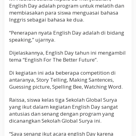
g
English Day adalah program untuk melatih dan
r
membiasakan para siswa menguasai bahasa
i
Inggris sebagai bahasa ke dua.
s
S
i
“Penerapan nyata English Day adalah di bidang
s
speaking,” ujarnya.
w
a
Dijelaskannya, English Day tahun ini mengambil
tema “English For The Better Future”.
Di kegiatan ini ada beberapa competition di
antaranya, Story Telling, Making Santences,
Guessing picture, Spelling Bee, Watching Word.
Raissa, siswa kelas tiga Sekolah Global Surya
yang ikut dalam kegiatan English Day sangat
antusias dan senang dengan program yang
dicanangkan Sekolah Global Surya ini.
“Saya senang ikut acara english Day karena