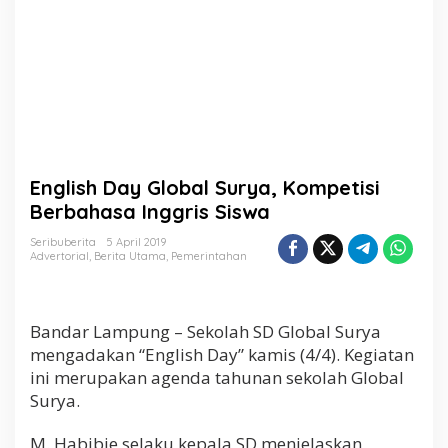
r
y
a
,
K
o
m
p
e
t
English Day Global Surya, Kompetisi
i
s
Berbahasa Inggris Siswa
i
B
Seribuberita
5 April 2019
Advertorial
,
Berita Utama
,
Pemerintahan
e
r
b
a
Bandar Lampung – Sekolah SD Global Surya
h
a
mengadakan “English Day” kamis (4/4). Kegiatan
s
ini merupakan agenda tahunan sekolah Global
a
Surya.
I
n
g
M. Habibie selaku kepala SD menjelaskan,