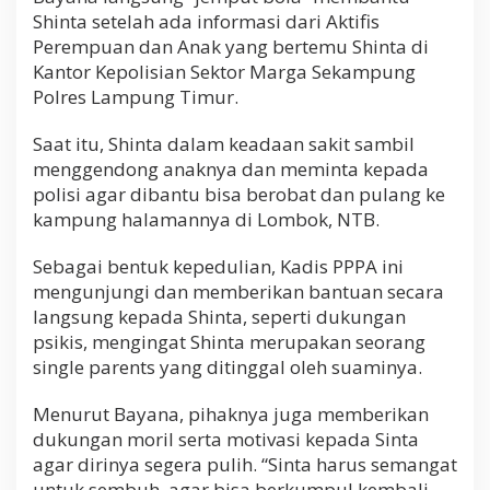
n
Shinta setelah ada informasi dari Aktifis
g
Perempuan dan Anak yang bertemu Shinta di
T
Kantor Kepolisian Sektor Marga Sekampung
i
m
Polres Lampung Timur.
u
r
Saat itu, Shinta dalam keadaan sakit sambil
menggendong anaknya dan meminta kepada
polisi agar dibantu bisa berobat dan pulang ke
kampung halamannya di Lombok, NTB.
Sebagai bentuk kepedulian, Kadis PPPA ini
mengunjungi dan memberikan bantuan secara
langsung kepada Shinta, seperti dukungan
psikis, mengingat Shinta merupakan seorang
single parents yang ditinggal oleh suaminya.
Menurut Bayana, pihaknya juga memberikan
dukungan moril serta motivasi kepada Sinta
agar dirinya segera pulih. “Sinta harus semangat
untuk sembuh, agar bisa berkumpul kembali