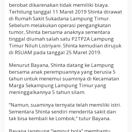
o
berobat dikarenakan tidak memiliki biaya.
m
Terhitung tanggal 11 Maret 2019 Shinta dirawat
b
di Rumah Sakit Sukadana Lampung Timur.
o
Sebelum melakukan operasi pengangkatan
k
y
tumor, Shinta bersama anaknya sementara
a
tinggal diumah salah satu P2TP2A Lampung
n
Timur Niluh Listriyani. Shinta kemudian dirujuk
g
T
di RSUAM pada tanggal 25 Maret 2019.
e
r
Menurut Bayana, Shinta datang ke Lampung
l
bersama anak perempuannya yang berusia 5
a
n
tahun untuk menemui suaminya di Kecamatan
t
Marga Sekampung Lampung Timur yang
a
meninggalkannya 5 tahun silam.
r
d
“Namun, suaminya ternyata telah memiliki istri.
i
L
Sementara Shinta sendiri menderita sakit dan
a
tak bisa kembali ke Lombok,” tutur Bayana.
m
p
Bayana langsung “jemput bola” membantu
u