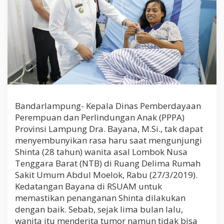
M
o
t
i
v
a
s
i
k
e
p
a
Bandarlampung- Kepala Dinas Pemberdayaan
d
Perempuan dan Perlindungan Anak (PPPA)
a
Provinsi Lampung Dra. Bayana, M.Si., tak dapat
W
menyembunyikan rasa haru saat mengunjungi
a
n
Shinta (28 tahun) wanita asal Lombok Nusa
i
Tenggara Barat (NTB) di Ruang Delima Rumah
t
Sakit Umum Abdul Moelok, Rabu (27/3/2019).
a
A
Kedatangan Bayana di RSUAM untuk
s
memastikan penanganan Shinta dilakukan
a
dengan baik. Sebab, sejak lima bulan lalu,
l
wanita itu menderita tumor namun tidak bisa
L