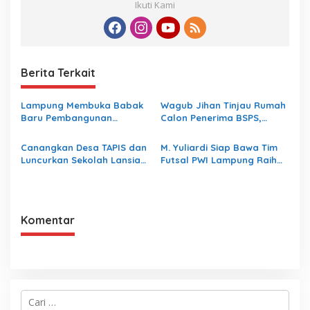
Ikuti Kami
Berita Terkait
Lampung Membuka Babak
Wagub Jihan Tinjau Rumah
Baru Pembangunan
Calon Penerima BSPS,
Berbasis Data melalui
Dorong Peningkatan
Peluncuran Satelit
Kualitas Hunian Warga dan
Canangkan Desa TAPIS dan
M. Yuliardi Siap Bawa Tim
Lampung-1 Berbasis AI
Serap Aspirasi Masyarakat
Luncurkan Sekolah Lansia
Futsal PWI Lampung Raih
di Kampung Rukti Endah,
Prestasi Terbaik pada
Ketua TP PKK Lampung
Porwanas 2027
Dorong Pembangunan SDM
Dimulai dari Desa
Komentar
C
a