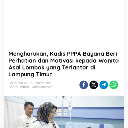
P
P
A
B
a
y
a
n
a
B
Mengharukan, Kadis PPPA Bayana Beri
e
r
Perhatian dan Motivasi kepada Wanita
i
Asal Lombok yang Terlantar di
P
Lampung Timur
e
r
Seribuberita
27 Maret 2019
h
Berita Utama
,
Pemerintahan
a
t
i
a
n
d
a
n