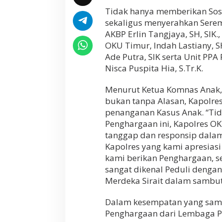
s
Tidak hanya memberikan Sosi
O
sekaligus menyerahkan Sere
K
AKBP Erlin Tangjaya, SH, SIK
U
T
OKU Timur, Indah Lastiany, S
i
Ade Putra, SIK serta Unit PPA
m
Nisca Puspita Hia, S.Tr.K.
u
r
R
Menurut Ketua Komnas Anak, 
a
bukan tanpa Alasan, Kapolre
i
penanganan Kasus Anak. “Ti
h
Penghargaan ini, Kapolres O
P
e
tanggap dan responsip dalam
n
Kapolres yang kami apresiasi
g
kami berikan Penghargaan, 
h
sangat dikenal Peduli dengan
a
r
Merdeka Sirait dalam sambu
g
a
Dalam kesempatan yang sama,
a
Penghargaan dari Lembaga Pre
n