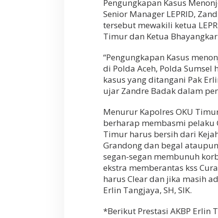
Pengungkapan Kasus Menonjo
Senior Manager LEPRID, Zan
tersebut mewakili ketua LEP
Timur dan Ketua Bhayangkar
“Pengungkapan Kasus menonjo
di Polda Aceh, Polda Sumsel
kasus yang ditangani Pak Erli
ujar Zandre Badak dalam pe
Menurur Kapolres OKU Timur 
berharap membasmi pelaku C
Timur harus bersih dari Kej
Grandong dan begal ataupun
segan-segan membunuh korba
ekstra memberantas kss Curas 
harus Clear dan jika masih a
Erlin Tangjaya, SH, SIK.
*Berikut Prestasi AKBP Erlin