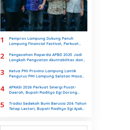
1
Pemprov Lampung Dukung Penuh
Lampung Financial Festival, Perkuat
Literasi Keuangan Generasi Muda
2
Pengesahan Raperda APBD 2025 Jadi
Langkah Penguatan Akuntabilitas dan
Pembangunan Lampung
3
Ketua PMI Provinsi Lampung Lantik
Pengurus PMI Lampung Selatan Masa
Bakti 2026-2031, Tekankan Pengabdian
4
Kemanusiaan
APKASI 2026 Perkuat Sinergi Pusat-
Daerah, Bupati Radityo Egi Dorong
Kebijakan yang Memajukan Kabupaten
5
Lampung Selatan
Tradisi Sedekah Bumi Berusia 206 Tahun
Tetap Lestari, Bupati Radityo Egi Ajak
Generasi Muda Jaga Warisan Leluhur