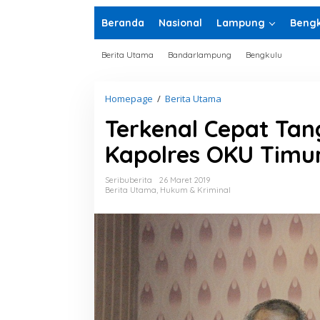
Beranda
Nasional
Lampung
Bengk
Berita Utama
Bandarlampung
Bengkulu
Homepage
/
Berita Utama
T
e
Terkenal Cepat Ta
r
k
Kapolres OKU Timu
e
n
a
Seribuberita
26 Maret 2019
l
Berita Utama
,
Hukum & Kriminal
C
e
p
a
t
T
a
n
g
g