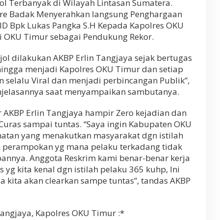
l Terbanyak di Wilayah Lintasan Sumatera.
dre Badak Menyerahkan langsung Penghargaan
RID Bpk Lukas Pangka S.H Kepada Kapolres OKU
i OKU Timur sebagai Pendukung Rekor.
l dilakukan AKBP Erlin Tangjaya sejak bertugas
 hingga menjadi Kapolres OKU Timur dan setiap
n selalu Viral dan menjadi perbincangan Publik”,
njelasannya saat menyampaikan sambutanya.
AKBP Erlin Tangjaya hampir Zero kejadian dan
uras sampai tuntas. “Saya ingin Kabupaten OKU
ahatan yang menakutkan masyarakat dgn istilah
 perampokan yg mana pelaku terkadang tidak
nnya. Anggota Reskrim kami benar-benar kerja
yg kita kenal dgn istilah pelaku 365 kuhp, Ini
da kita akan clearkan sampe tuntas”, tandas AKBP
 Tangjaya, Kapolres OKU Timur :*