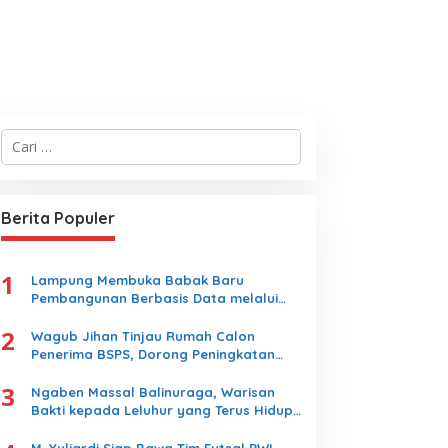
C
a
r
i
u
Berita Populer
n
t
u
1
k
Lampung Membuka Babak Baru
:
Pembangunan Berbasis Data melalui
Peluncuran Satelit Lampung-1 Berbasis
2
AI
Wagub Jihan Tinjau Rumah Calon
Penerima BSPS, Dorong Peningkatan
Kualitas Hunian Warga dan Serap
3
Aspirasi Masyarakat
Ngaben Massal Balinuraga, Warisan
Bakti kepada Leluhur yang Terus Hidup
dan Memikat Wisatawan