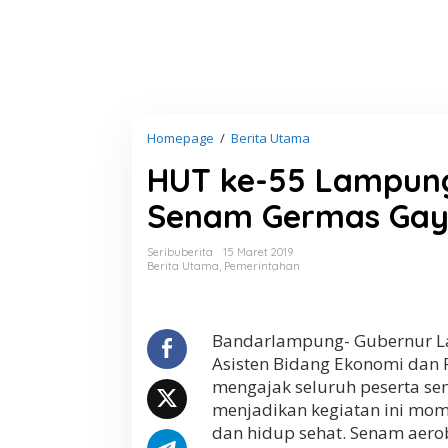
Homepage
/
Berita Utama
H
U
HUT ke-55 Lampung
T
k
Senam Germas Gay
e
-
5
Seribuberita
15 Maret 2019
5
Berita Utama
,
Pemerintahan
L
a
m
p
Bandarlampung- Gubernur L
u
Asisten Bidang Ekonomi dan 
n
mengajak seluruh peserta s
g
menjadikan kegiatan ini m
,
G
dan hidup sehat. Senam aer
u