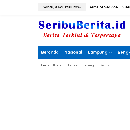
L
e
Sabtu, 8 Agustus 2026
Terms of Service
Sit
w
a
t
i
k
e
k
o
Beranda
Nasional
Lampung
Bengk
n
t
e
Berita Utama
Bandarlampung
Bengkulu
n