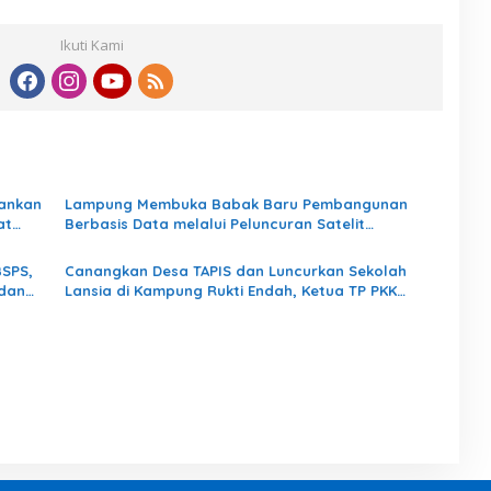
Ikuti Kami
kankan
Lampung Membuka Babak Baru Pembangunan
at
Berbasis Data melalui Peluncuran Satelit
Lampung-1 Berbasis AI
BSPS,
Canangkan Desa TAPIS dan Luncurkan Sekolah
 dan
Lansia di Kampung Rukti Endah, Ketua TP PKK
Lampung Dorong Pembangunan SDM Dimulai dari
Desa