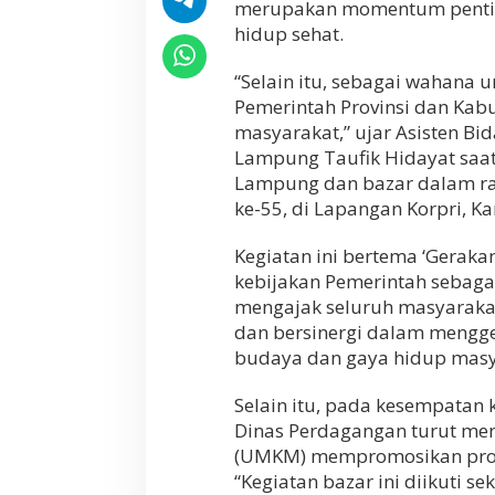
merupakan momentum pentin
b
hidup sehat.
e
r
n
“Selain itu, sebagai wahana 
u
Pemerintah Provinsi dan Kab
r
masyarakat,” ujar Asisten B
A
Lampung Taufik Hidayat sa
j
a
Lampung dan bazar dalam ra
k
ke-55, di Lapangan Korpri, K
J
a
Kegiatan ini bertema ‘Gerak
d
i
kebijakan Pemerintah sebaga
k
mengajak seluruh masyaraka
a
dan bersinergi dalam mengg
n
S
budaya dan gaya hidup masyar
e
n
Selain itu, pada kesempatan 
a
Dinas Perdagangan turut me
m
(UMKM) mempromosikan prod
G
e
“Kegiatan bazar ini diikuti 
r