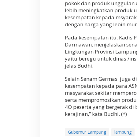
pokok dan produk unggulan d
m
Iebih meningkatkan produk 
a
s
kesempatan kepada msyarak
G
dengan harga yang lebih mura
a
y
Pada kesempatan itu, Kadis 
a
H
Darmawan, menjelaskan senam
i
Lingkungan Provinsi Lampung
d
yaitu beregu untuk dinas /i
u
jelas Budhi.
p
S
e
Selain Senam Germas, juga 
h
kesempatan kepada para ASN
a
masyarakat sekitar mempero
t
serta mempromosikan produk 
4O peserta yang bergerak d
kerajinan,” kata Budhi. (*)
Gubernur Lampung
lampung