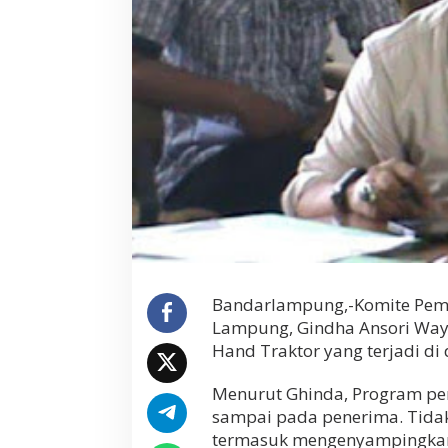
e
r
k
a
i
t
H
a
n
d
T
r
a
k
t
o
r
Bandarlampung,-Komite Pema
Lampung, Gindha Ansori Wayk
Hand Traktor yang terjadi d
Menurut Ghinda, Program pe
sampai pada penerima. Tida
termasuk mengenyampingkan 