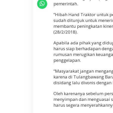
pemerintah.
“Hibah Hand Traktor untuk p
sudah ditunjuk untuk meneri
membantu peningkatan kinerj
(28/2/2018).
Apabila ada pihak yang did
harus siap berhadapan den
rumusan merugikan keuangan
penggelapan.
“Masyarakat jangan mengangg
karena di Tulangbawang Bara
disidang lalu divonis denga
Oleh karenanya sebelum per
menyimpan dan menguasai se
harus segera menyerahkanny