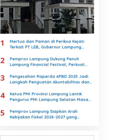
1
Mertua dan Paman di Periksa Kejati
Terkait PT LEB, Gubernur Lampung
Hibahkan 35M ke Kejati Lampung
2
Pemprov Lampung Dukung Penuh
Lampung Financial Festival, Perkuat
Literasi Keuangan Generasi Muda
3
Pengesahan Raperda APBD 2025 Jadi
Langkah Penguatan Akuntabilitas dan
Pembangunan Lampung
4
Ketua PMI Provinsi Lampung Lantik
Pengurus PMI Lampung Selatan Masa
Bakti 2026-2031, Tekankan Pengabdian
5
Kemanusiaan
Pemprov Lampung Siapkan Arah
Kebijakan Fiskal 2026-2027 yang
Realistis dan Berkelanjutan