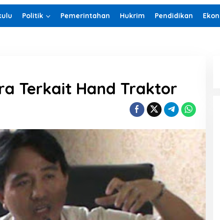
ulu
Politik
Pemerintahan
Hukrim
Pendidikan
Ekon
a Terkait Hand Traktor