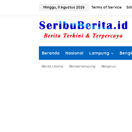
L
e
Minggu, 9 Agustus 2026
Terms of Service
Si
w
a
t
i
k
e
k
o
Beranda
Nasional
Lampung
Bengk
n
t
e
Berita Utama
Bandarlampung
Bengkulu
n