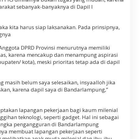
arakat sebanyak-banyaknya di Dapil I
aka kita harus siap laksanakan. Pada prinsipnya,
ngnya
Anggota DPRD Provinsi menurutnya memiliki
luas, karena mencakup dan menampung aspirasi
upaten/ kota), meski prioritas tetap ada di dapil
g masih belum saya selesaikan, insyaalloh jika
taskan, karena dapil saya di Bandarlampung,”
ciptakan lapangan pekerjaan bagi kaum milenial
han teknologi, seperti gadget. Hal ini sebagai
 angka pengangguran di Bandarlampung
nya membuat lapangan pekerjaan seperti
elibatkan anak muda milenial dan ibu-ibu