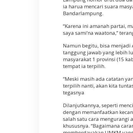
ia harua mencari suara masy
Bandarlampung.
“Karena ini amanah partai, m
saya sami’na waatona,” tera
Namun begitu, bisa menjadi 
tanggung jawab yang lebih 
masyarakat 1 provinsi (15 kab
tempat ia terpilih.
“Meski masih ada catatan yan
terpilih nanti, akan kita tun
tegasnya
Dilanjutkannya, seperti men
dengan memanfaatkan kecanggi
salah satu cara mengurangi
khususnya. “Bagaimana cara
memberdayakan UMKM yang m