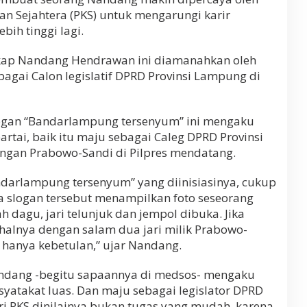
lan Sejahtera (PKS) untuk mengarungi karir
bih tinggi lagi.
gkap Nandang Hendrawan ini diamanahkan oleh
agai Calon legislatif DPRD Provinsi Lampung di
logan “Bandarlampung tersenyum” ini mengaku
artai, baik itu maju sebagai Caleg DPRD Provinsi
an Prabowo-Sandi di Pilpres mendatang.
ndarlampung tersenyum” yang diinisiasinya, cukup
ena slogan tersebut menampilkan foto seseorang
 dagu, jari telunjuk dan jempol dibuka. Jika
a halnya dengan salam dua jari milik Prabowo-
i hanya kebetulan,” ujar Nandang.
andang -begitu sapaannya di medsos- mengaku
syatakat luas. Dan maju sebagai legislator DPRD
 PKS dinilainya bukan tugas yang mudah, karena