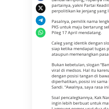
partainya, yakni Partai Keadi
perpolitikan ke jenjang yang le
Pasalnya, pemilik nama len
PKS untuk maju bertarung seb
Pileg 17 April mendatang.
Caleg yang identik dengan s
siap ketika mendapat tugas p
ataupun memenangkan pasang
Bukan kebetulan, slogan “Ba
viral di medsos. Hal itu kar
dengan posisi tangan di bawah
diperhatikan, posisi ini sam
Sandi. “Awalnya, saya rasa in
Soal pencalegkannya, Kak N
ingin lebih berbuat untuk ma
Lampung nomor urut dua dari