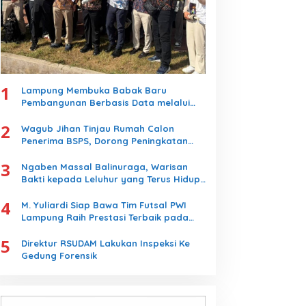
1
Lampung Membuka Babak Baru
Pembangunan Berbasis Data melalui
Peluncuran Satelit Lampung-1 Berbasis
2
AI
Wagub Jihan Tinjau Rumah Calon
Penerima BSPS, Dorong Peningkatan
Kualitas Hunian Warga dan Serap
3
Aspirasi Masyarakat
Ngaben Massal Balinuraga, Warisan
Bakti kepada Leluhur yang Terus Hidup
dan Memikat Wisatawan
4
M. Yuliardi Siap Bawa Tim Futsal PWI
Lampung Raih Prestasi Terbaik pada
Porwanas 2027
5
Direktur RSUDAM Lakukan Inspeksi Ke
Gedung Forensik