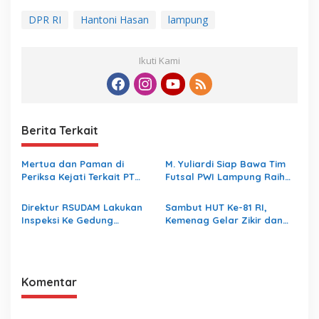
DPR RI
Hantoni Hasan
lampung
Ikuti Kami
Berita Terkait
Mertua dan Paman di
M. Yuliardi Siap Bawa Tim
Periksa Kejati Terkait PT
Futsal PWI Lampung Raih
LEB, Gubernur Lampung
Prestasi Terbaik pada
Hibahkan 35M ke Kejati
Porwanas 2027
Direktur RSUDAM Lakukan
Sambut HUT Ke-81 RI,
Lampung
Inspeksi Ke Gedung
Kemenag Gelar Zikir dan
Forensik
Doa Kebangsaan
Komentar