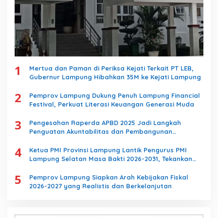
1
Mertua dan Paman di Periksa Kejati Terkait PT LEB,
Gubernur Lampung Hibahkan 35M ke Kejati Lampung
2
Pemprov Lampung Dukung Penuh Lampung Financial
Festival, Perkuat Literasi Keuangan Generasi Muda
3
Pengesahan Raperda APBD 2025 Jadi Langkah
Penguatan Akuntabilitas dan Pembangunan
Lampung
4
Ketua PMI Provinsi Lampung Lantik Pengurus PMI
Lampung Selatan Masa Bakti 2026-2031, Tekankan
Pengabdian Kemanusiaan
5
Pemprov Lampung Siapkan Arah Kebijakan Fiskal
2026-2027 yang Realistis dan Berkelanjutan