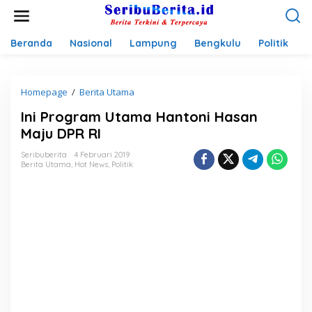
L
e
w
a
Beranda
Nasional
Lampung
Bengkulu
Politik
P
t
i
k
Homepage
/
Berita Utama
I
e
n
k
Ini Program Utama Hantoni Hasan
i
o
P
n
Maju DPR RI
r
t
o
e
Seribuberita
4 Februari 2019
Berita Utama
,
Hot News
,
Politik
g
n
r
a
m
U
t
a
m
a
H
a
n