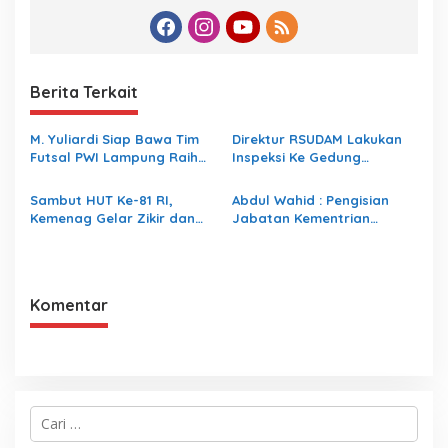
Berita Terkait
M. Yuliardi Siap Bawa Tim
Direktur RSUDAM Lakukan
Futsal PWI Lampung Raih
Inspeksi Ke Gedung
Prestasi Terbaik pada
Forensik
Porwanas 2027
Sambut HUT Ke-81 RI,
Abdul Wahid : Pengisian
Kemenag Gelar Zikir dan
Jabatan Kementrian
Doa Kebangsaan
Agama Harus Sesuai
Dengan Undang- Undang
yang Berlaku
Komentar
C
a