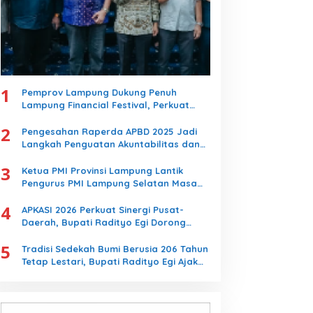
1
Pemprov Lampung Dukung Penuh
Lampung Financial Festival, Perkuat
Literasi Keuangan Generasi Muda
2
Pengesahan Raperda APBD 2025 Jadi
Langkah Penguatan Akuntabilitas dan
Pembangunan Lampung
3
Ketua PMI Provinsi Lampung Lantik
Pengurus PMI Lampung Selatan Masa
Bakti 2026-2031, Tekankan Pengabdian
4
Kemanusiaan
APKASI 2026 Perkuat Sinergi Pusat-
Daerah, Bupati Radityo Egi Dorong
Kebijakan yang Memajukan Kabupaten
5
Lampung Selatan
Tradisi Sedekah Bumi Berusia 206 Tahun
Tetap Lestari, Bupati Radityo Egi Ajak
Generasi Muda Jaga Warisan Leluhur