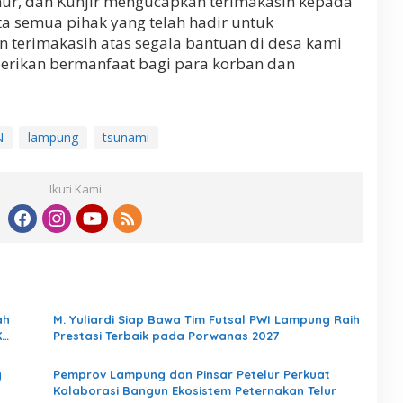
ur, dan Kunjir mengucapkan terimakasih kepada
a semua pihak yang telah hadir untuk
 terimakasih atas segala bantuan di desa kami
berikan bermanfaat bagi para korban dan
N
lampung
tsunami
Ikuti Kami
ah
M. Yuliardi Siap Bawa Tim Futsal PWI Lampung Raih
K
Prestasi Terbaik pada Porwanas 2027
dari
g
Pemprov Lampung dan Pinsar Petelur Perkuat
Kolaborasi Bangun Ekosistem Peternakan Telur