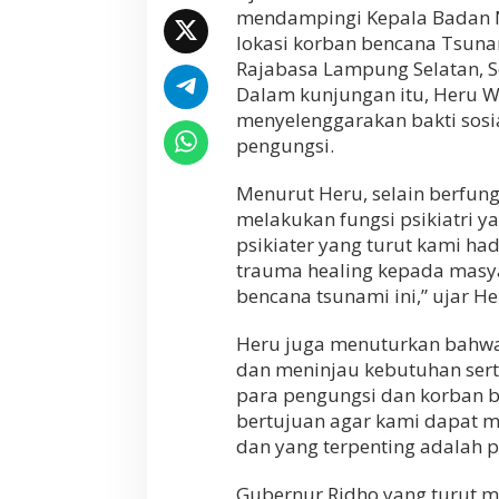
mendampingi Kepala Badan N
a
B
lokasi korban bencana Tsuna
N
Rajabasa Lampung Selatan, Se
N
Dalam kunjungan itu, Heru 
H
menyelenggarakan bakti sosi
e
r
pengungsi.
u
W
Menurut Heru, selain berfu
i
melakukan fungsi psikiatri y
n
a
psikiater yang turut kami ha
r
trauma healing kepada masy
k
bencana tsunami ini,” ujar He
o
T
i
Heru juga menuturkan bahwa 
n
dan meninjau kebutuhan sert
j
para pengungsi dan korban be
a
bertujuan agar kami dapat m
u
L
dan yang terpenting adalah 
o
k
Gubernur Ridho yang turut m