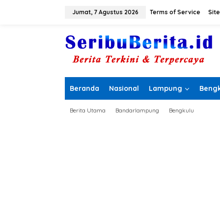
L
e
Jumat, 7 Agustus 2026
Terms of Service
Sit
w
a
t
i
k
e
k
o
Beranda
Nasional
Lampung
Bengk
n
t
e
Berita Utama
Bandarlampung
Bengkulu
n