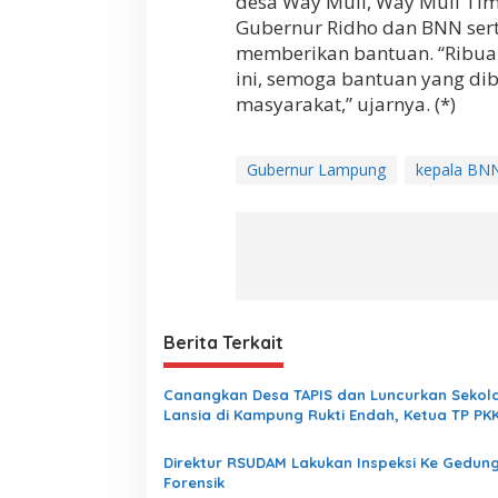
desa Way Muli, Way Muli Tim
Gubernur Ridho dan BNN sert
memberikan bantuan. “Ribuan
ini, semoga bantuan yang di
masyarakat,” ujarnya. (*)
Gubernur Lampung
kepala BN
Berita Terkait
Canangkan Desa TAPIS dan Luncurkan Sekol
Lansia di Kampung Rukti Endah, Ketua TP PK
Lampung Dorong Pembangunan SDM Dimulai 
Desa
Direktur RSUDAM Lakukan Inspeksi Ke Gedun
Forensik