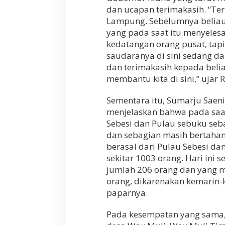
a
dan ucapan terimakasih. “Te
s
i
Lampung. Sebelumnya belia
B
yang pada saat itu menyelesai
e
kedatangan orang pusat, tapi
n
c
saudaranya di sini sedang d
a
dan terimakasih kepada beli
n
membantu kita di sini,” ujar 
a
T
Sementara itu, Sumarju Saeni
s
u
menjelaskan bahwa pada saat
n
Sebesi dan Pulau sebuku se
a
dan sebagian masih bertahan
m
i
berasal dari Pulau Sebesi d
sekitar 1003 orang. Hari ini
jumlah 206 orang dan yang m
orang, dikarenakan kemarin-
paparnya.
Pada kesempatan yang sama,