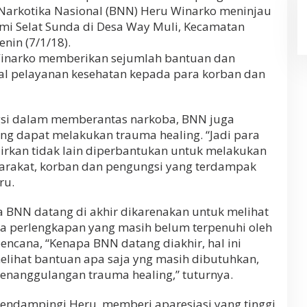
arkotika Nasional (BNN) Heru Winarko meninjau
mi Selat Sunda di Desa Way Muli, Kecamatan
nin (7/1/18).
Winarko memberikan sejumlah bantuan dan
al pelayanan kesehatan kepada para korban dan
ngsi dalam memberantas narkoba, BNN juga
ang dapat melakukan trauma healing. “Jadi para
dirkan tidak lain diperbantukan untuk melakukan
arakat, korban dan pengungsi yang terdampak
ru.
BNN datang di akhir dikarenakan untuk melihat
a perlengkapan yang masih belum terpenuhi oleh
ncana, “Kenapa BNN datang diakhir, hal ini
elihat bantuan apa saja yng masih dibutuhkan,
penanggulangan trauma healing,” tuturnya.
endampingi Heru, memberi aparesiasi yang tinggi