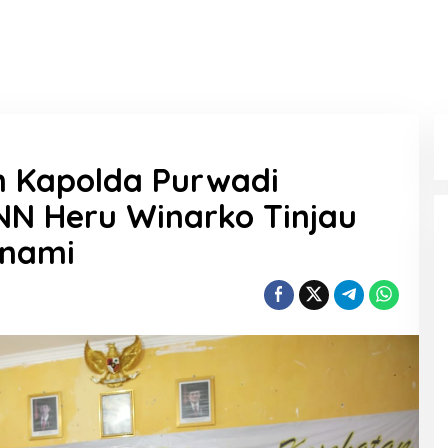
n Kapolda Purwadi
NN Heru Winarko Tinjau
unami