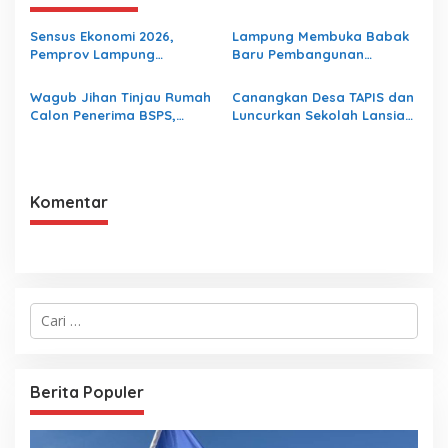
Sensus Ekonomi 2026,
Lampung Membuka Babak
Pemprov Lampung
Baru Pembangunan
Tekankan Pentingnya Data
Berbasis Data melalui
Akurat untuk Kebijakan
Peluncuran Satelit
Wagub Jihan Tinjau Rumah
Canangkan Desa TAPIS dan
Tepat Sasaran
Lampung-1 Berbasis AI
Calon Penerima BSPS,
Luncurkan Sekolah Lansia
Dorong Peningkatan
di Kampung Rukti Endah,
Kualitas Hunian Warga dan
Ketua TP PKK Lampung
Serap Aspirasi Masyarakat
Dorong Pembangunan SDM
Dimulai dari Desa
Komentar
C
a
r
i
u
Berita Populer
n
t
u