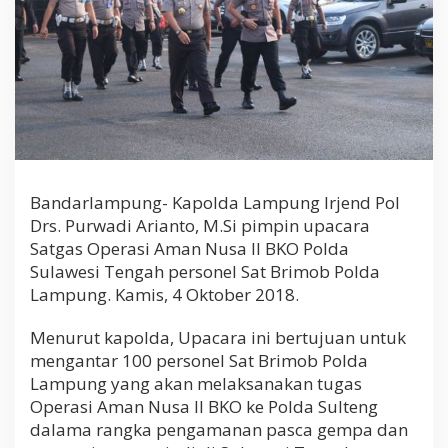
w
e
s
i
T
e
n
g
a
h
Bandarlampung- Kapolda Lampung Irjend Pol
Drs. Purwadi Arianto, M.Si pimpin upacara
Satgas Operasi Aman Nusa II BKO Polda
Sulawesi Tengah personel Sat Brimob Polda
Lampung. Kamis, 4 Oktober 2018.
Menurut kapolda, Upacara ini bertujuan untuk
mengantar 100 personel Sat Brimob Polda
Lampung yang akan melaksanakan tugas
Operasi Aman Nusa II BKO ke Polda Sulteng
dalama rangka pengamanan pasca gempa dan