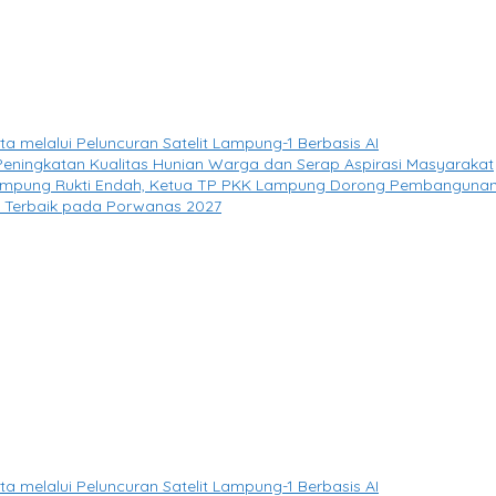
elalui Peluncuran Satelit Lampung-1 Berbasis AI
eningkatan Kualitas Hunian Warga dan Serap Aspirasi Masyarakat
Kampung Rukti Endah, Ketua TP PKK Lampung Dorong Pembangunan 
si Terbaik pada Porwanas 2027
elalui Peluncuran Satelit Lampung-1 Berbasis AI