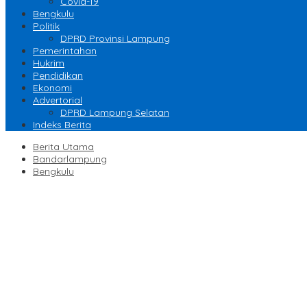
Covid-19
Bengkulu
Politik
DPRD Provinsi Lampung
Pemerintahan
Hukrim
Pendidikan
Ekonomi
Advertorial
DPRD Lampung Selatan
Indeks Berita
Berita Utama
Bandarlampung
Bengkulu