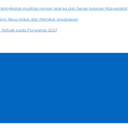
eningkatan Kualitas Hunian Warga dan Serap Aspirasi Masyarakat
yang Terus Hidup dan Memikat Wisatawan
si Terbaik pada Porwanas 2027