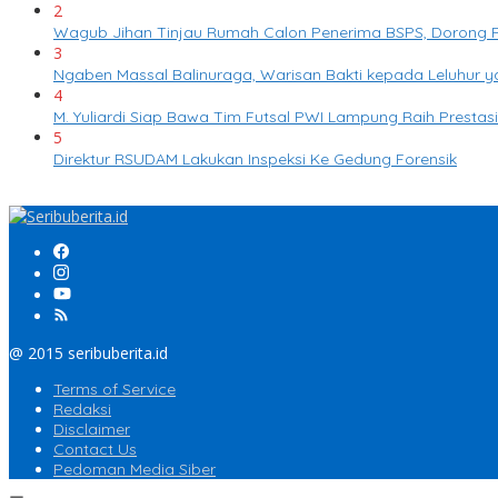
2
Wagub Jihan Tinjau Rumah Calon Penerima BSPS, Dorong P
3
Ngaben Massal Balinuraga, Warisan Bakti kepada Leluhur 
4
M. Yuliardi Siap Bawa Tim Futsal PWI Lampung Raih Presta
5
Direktur RSUDAM Lakukan Inspeksi Ke Gedung Forensik
@ 2015 seribuberita.id
Terms of Service
Redaksi
Disclaimer
Contact Us
Pedoman Media Siber