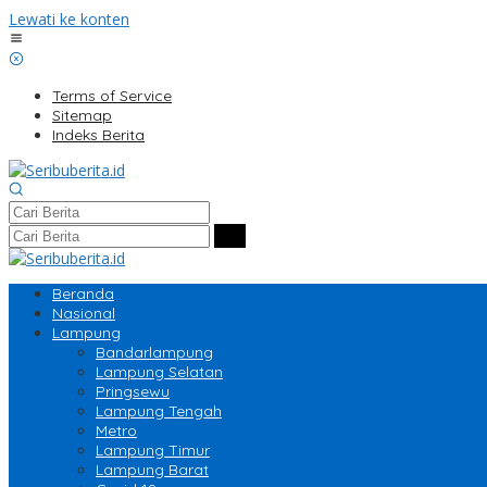
Lewati ke konten
Terms of Service
Sitemap
Indeks Berita
Beranda
Nasional
Lampung
Bandarlampung
Lampung Selatan
Pringsewu
Lampung Tengah
Metro
Lampung Timur
Lampung Barat