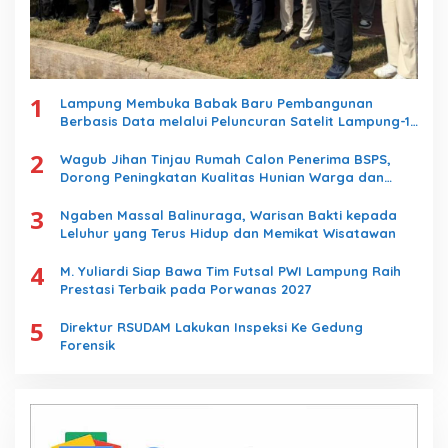
1
Lampung Membuka Babak Baru Pembangunan
Berbasis Data melalui Peluncuran Satelit Lampung-1
Berbasis AI
2
Wagub Jihan Tinjau Rumah Calon Penerima BSPS,
Dorong Peningkatan Kualitas Hunian Warga dan
Serap Aspirasi Masyarakat
3
Ngaben Massal Balinuraga, Warisan Bakti kepada
Leluhur yang Terus Hidup dan Memikat Wisatawan
4
M. Yuliardi Siap Bawa Tim Futsal PWI Lampung Raih
Prestasi Terbaik pada Porwanas 2027
5
Direktur RSUDAM Lakukan Inspeksi Ke Gedung
Forensik