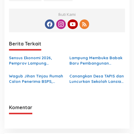
Ikuti Kami
Berita Terkait
Sensus Ekonomi 2026,
Lampung Membuka Babak
Pemprov Lampung
Baru Pembangunan
Tekankan Pentingnya Data
Berbasis Data melalui
Akurat untuk Kebijakan
Peluncuran Satelit
Wagub Jihan Tinjau Rumah
Canangkan Desa TAPIS dan
Tepat Sasaran
Lampung-1 Berbasis AI
Calon Penerima BSPS,
Luncurkan Sekolah Lansia
Dorong Peningkatan
di Kampung Rukti Endah,
Kualitas Hunian Warga dan
Ketua TP PKK Lampung
Serap Aspirasi Masyarakat
Dorong Pembangunan SDM
Dimulai dari Desa
Komentar