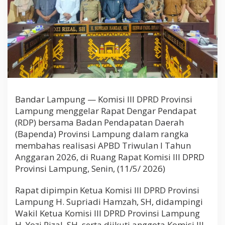
r
o
v
i
n
s
i
L
a
m
p
Bandar Lampung — Komisi III DPRD Provinsi
u
Lampung menggelar Rapat Dengar Pendapat
n
(RDP) bersama Badan Pendapatan Daerah
g
(Bapenda) Provinsi Lampung dalam rangka
membahas realisasi APBD Triwulan I Tahun
Anggaran 2026, di Ruang Rapat Komisi III DPRD
Provinsi Lampung, Senin, (11/5/ 2026)
Rapat dipimpin Ketua Komisi III DPRD Provinsi
Lampung H. Supriadi Hamzah, SH, didampingi
Wakil Ketua Komisi III DPRD Provinsi Lampung
H. Yozi Rizal, SH, serta diikuti anggota Komisi III