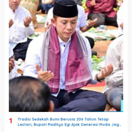
k
:
1
Tradisi Sedekah Bumi Berusia 206 Tahun Tetap
Lestari, Bupati Radityo Egi Ajak Generasi Muda Jaga
Warisan Leluhur