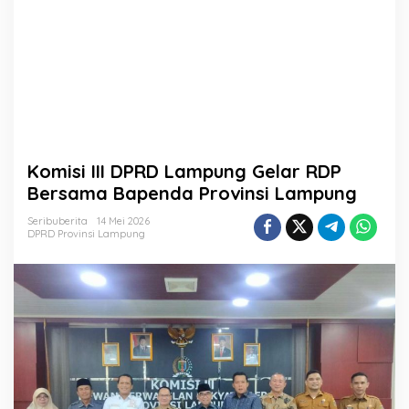
n
g
G
e
l
a
r
R
D
P
Komisi III DPRD Lampung Gelar RDP
B
e
Bersama Bapenda Provinsi Lampung
r
s
Seribuberita
14 Mei 2026
DPRD Provinsi Lampung
a
m
a
B
a
p
e
n
d
a
P