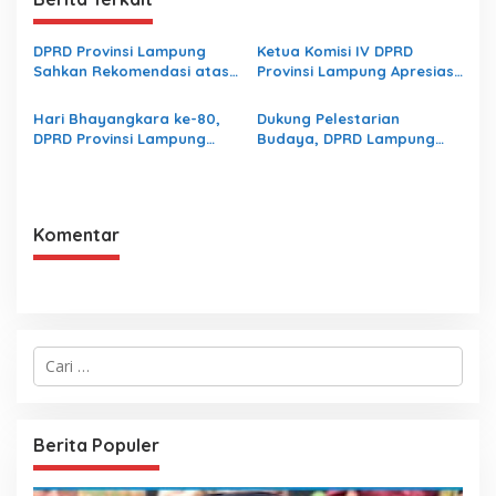
DPRD Provinsi Lampung
Ketua Komisi IV DPRD
Sahkan Rekomendasi atas
Provinsi Lampung Apresiasi
LHP BPK RI terhadap LKPD
Pembangunan Ruas Jalan
Pemerintah Provinsi
melalui Program IJD
Hari Bhayangkara ke-80,
Dukung Pelestarian
Lampung Tahun Anggaran
DPRD Provinsi Lampung
Budaya, DPRD Lampung
2025
Dorong Sinergi
Apresiasi Gerakan
Kelembagaan dengan Polri
“Mabaraya” Karya Raya
Komentar
C
a
r
i
u
Berita Populer
n
t
u