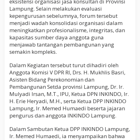
eksistensi organisasi jasa konsultan di Provinsi
m
Lampung. Selain melakukan evaluasi
a
kepengurusan sebelumnya, forum tersebut
s
2
menjadi wadah konsolidasi organisasi dalam
0
meningkatkan profesionalisme, integritas, dan
4
kapasitas sumber daya anggota guna
5
menjawab tantangan pembangunan yang
semakin kompleks.
Dalam Kegiatan tersebut turut dihadiri oleh
Anggota Komisi V DPR RI, Drs. H. Mukhlis Basri,
Asisten Bidang Perekonomian dan
Pembangunan Setda provinsi Lampung, Dr. Ir.
Mulyadi Irsan, M.T., IPU, Ketua DPN INKINDO, Ir.
H. Erie Heryadi, M.H., serta Ketua DPP INKINDO
Lampung, Ir. Memed Humaedi beserta jajaran
pengurus dan anggota INKINDO Lampung.
Dalam Sambutan Ketua DPP INKINDO Lampung,
Ir. Memed Humaedi, ia menyampaikan bahwa