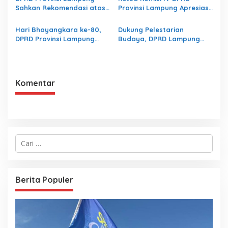
Sahkan Rekomendasi atas
Provinsi Lampung Apresiasi
LHP BPK RI terhadap LKPD
Pembangunan Ruas Jalan
Pemerintah Provinsi
melalui Program IJD
Hari Bhayangkara ke-80,
Dukung Pelestarian
Lampung Tahun Anggaran
DPRD Provinsi Lampung
Budaya, DPRD Lampung
2025
Dorong Sinergi
Apresiasi Gerakan
Kelembagaan dengan Polri
“Mabaraya” Karya Raya
Komentar
C
a
r
i
u
Berita Populer
n
t
u
k
: