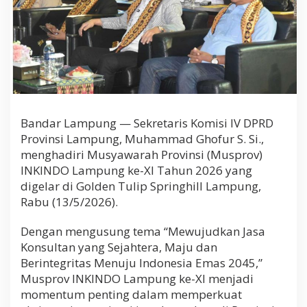
K
o
l
a
b
o
r
a
s
i
Bandar Lampung — Sekretaris Komisi IV DPRD
u
Provinsi Lampung, Muhammad Ghofur S. Si.,
n
menghadiri Musyawarah Provinsi (Musprov)
t
u
INKINDO Lampung ke-XI Tahun 2026 yang
k
digelar di Golden Tulip Springhill Lampung,
I
Rabu (13/5/2026).
n
d
o
Dengan mengusung tema “Mewujudkan Jasa
n
Konsultan yang Sejahtera, Maju dan
e
Berintegritas Menuju Indonesia Emas 2045,”
s
Musprov INKINDO Lampung ke-XI menjadi
i
a
momentum penting dalam memperkuat
E