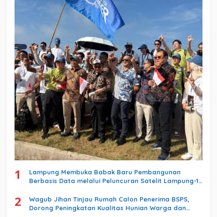
1
Lampung Membuka Babak Baru Pembangunan
Berbasis Data melalui Peluncuran Satelit Lampung-1
Berbasis AI
2
Wagub Jihan Tinjau Rumah Calon Penerima BSPS,
Dorong Peningkatan Kualitas Hunian Warga dan
Serap Aspirasi Masyarakat