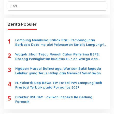
C
a
r
i
u
Berita Populer
n
t
u
1
k
Lampung Membuka Babak Baru Pembangunan
:
Berbasis Data melalui Peluncuran Satelit Lampung-1
Berbasis AI
2
Wagub Jihan Tinjau Rumah Calon Penerima BSPS,
Dorong Peningkatan Kualitas Hunian Warga dan
Serap Aspirasi Masyarakat
3
Ngaben Massal Balinuraga, Warisan Bakti kepada
Leluhur yang Terus Hidup dan Memikat Wisatawan
4
M. Yuliardi Siap Bawa Tim Futsal PWI Lampung Raih
Prestasi Terbaik pada Porwanas 2027
5
Direktur RSUDAM Lakukan Inspeksi Ke Gedung
Forensik