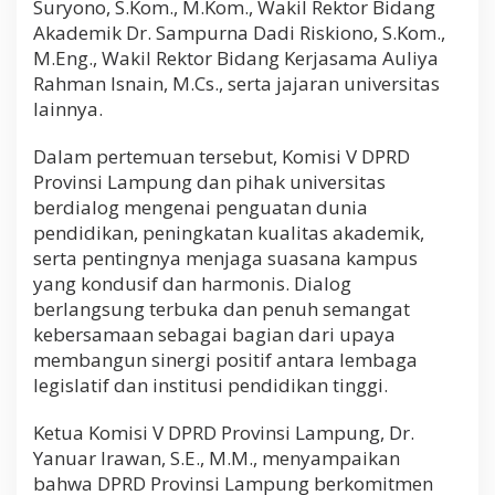
Suryono, S.Kom., M.Kom., Wakil Rektor Bidang
u
Akademik Dr. Sampurna Dadi Riskiono, S.Kom.,
n
P
M.Eng., Wakil Rektor Bidang Kerjasama Auliya
e
Rahman Isnain, M.Cs., serta jajaran universitas
n
lainnya.
d
i
d
Dalam pertemuan tersebut, Komisi V DPRD
i
Provinsi Lampung dan pihak universitas
k
berdialog mengenai penguatan dunia
a
pendidikan, peningkatan kualitas akademik,
n
T
serta pentingnya menjaga suasana kampus
i
yang kondusif dan harmonis. Dialog
n
berlangsung terbuka dan penuh semangat
g
g
kebersamaan sebagai bagian dari upaya
i
membangun sinergi positif antara lembaga
M
legislatif dan institusi pendidikan tinggi.
e
n
Ketua Komisi V DPRD Provinsi Lampung, Dr.
u
j
Yanuar Irawan, S.E., M.M., menyampaikan
u
bahwa DPRD Provinsi Lampung berkomitmen
I