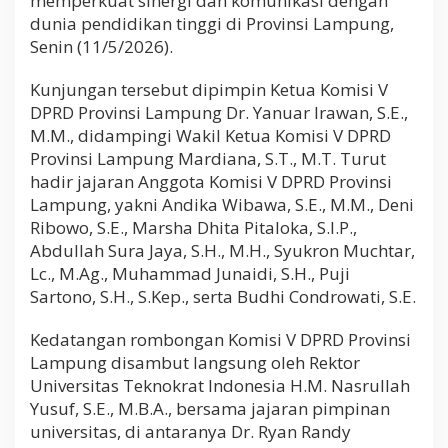
memperkuat sinergi dan komunikasi dengan
r
dunia pendidikan tinggi di Provinsi Lampung,
a
Senin (11/5/2026).
t
,
P
Kunjungan tersebut dipimpin Ketua Komisi V
e
DPRD Provinsi Lampung Dr. Yanuar Irawan, S.E.,
r
M.M., didampingi Wakil Ketua Komisi V DPRD
k
u
Provinsi Lampung Mardiana, S.T., M.T. Turut
a
hadir jajaran Anggota Komisi V DPRD Provinsi
t
Lampung, yakni Andika Wibawa, S.E., M.M., Deni
S
Ribowo, S.E., Marsha Dhita Pitaloka, S.I.P.,
i
n
Abdullah Sura Jaya, S.H., M.H., Syukron Muchtar,
e
Lc., M.Ag., Muhammad Junaidi, S.H., Puji
r
Sartono, S.H., S.Kep., serta Budhi Condrowati, S.E.
g
i
M
Kedatangan rombongan Komisi V DPRD Provinsi
e
Lampung disambut langsung oleh Rektor
m
Universitas Teknokrat Indonesia H.M. Nasrullah
b
a
Yusuf, S.E., M.B.A., bersama jajaran pimpinan
n
universitas, di antaranya Dr. Ryan Randy
g