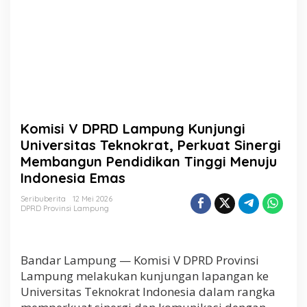
K
u
n
j
u
n
g
i
U
n
Komisi V DPRD Lampung Kunjungi
i
v
Universitas Teknokrat, Perkuat Sinergi
e
Membangun Pendidikan Tinggi Menuju
r
Indonesia Emas
s
i
Seribuberita
12 Mei 2026
t
DPRD Provinsi Lampung
a
s
T
e
Bandar Lampung — Komisi V DPRD Provinsi
k
Lampung melakukan kunjungan lapangan ke
n
o
Universitas Teknokrat Indonesia dalam rangka
k