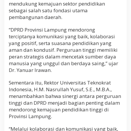
mendukung kemajuan sektor pendidikan
n
d
sebagai salah satu fondasi utama
o
pembangunan daerah.
n
e
“DPRD Provinsi Lampung mendorong
s
i
terciptanya komunikasi yang baik, kolaborasi
a
yang positif, serta suasana pendidikan yang
E
aman dan kondusif. Perguruan tinggi memiliki
m
peran strategis dalam mencetak sumber daya
a
s
manusia yang unggul dan berdaya saing,” ujar
Dr. Yanuar Irawan.
Sementara itu, Rektor Universitas Teknokrat
Indonesia, H.M. Nasrullah Yusuf, S.E., M.B.A.,
menambahkan bahwa sinergi antara perguruan
tinggi dan DPRD menjadi bagian penting dalam
mendorong kemajuan pendidikan tinggi di
Provinsi Lampung.
“Melalui kolaborasi dan komunikasi yang baik,