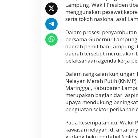
Lampung. Wakil Presiden tiba 
l
P
menggunakan pesawat kepres
r
serta tokoh nasional asal La
e
s
Dalam prosesi penyambutan t
i
d
bersama Gubernur Lampung R
e
daerah pemilihan Lampung II,
n
daerah tersebut merupakan b
R
pelaksanaan agenda kerja pe
I
,
T
Dalam rangkaian kunjungan k
i
Nelayan Merah Putih (KNMP)
n
Maringgai, Kabupaten Lampun
j
a
merupakan bagian dari aspir
u
upaya mendukung peningkata
K
penguatan sektor perikanan 
a
m
p
Pada kesempatan itu, Wakil P
u
kawasan nelayan, di antarany
n
gudang beku portabel (cold s