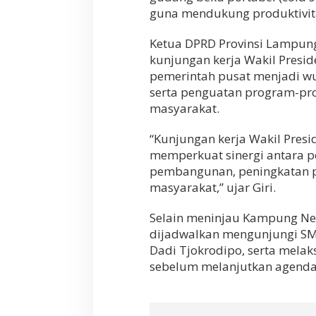
g
guna mendukung produktivitas
N
e
l
Ketua DPRD Provinsi Lampun
a
kunjungan kerja Wakil Presi
y
pemerintah pusat menjadi w
a
n
serta penguatan program-pr
L
masyarakat.
a
b
“Kunjungan kerja Wakil Pres
u
h
memperkuat sinergi antara 
a
pembangunan, peningkatan pe
n
masyarakat,” ujar Giri.
M
a
Selain meninjau Kampung Nel
r
i
dijadwalkan mengunjungi SM
n
Dadi Tjokrodipo, serta melak
g
sebelum melanjutkan agenda 
g
a
i