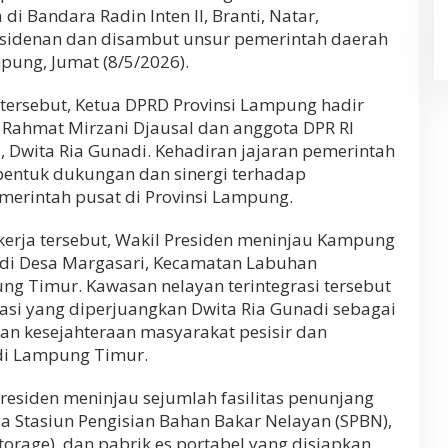
di Bandara Radin Inten II, Branti, Natar,
idenan dan disambut unsur pemerintah daerah
mpung, Jumat (8/5/2026).
ersebut, Ketua DPRD Provinsi Lampung hadir
ahmat Mirzani Djausal dan anggota DPR RI
 Dwita Ria Gunadi. Kehadiran jajaran pemerintah
entuk dukungan dan sinergi terhadap
merintah pusat di Provinsi Lampung.
erja tersebut, Wakil Presiden meninjau Kampung
 di Desa Margasari, Kecamatan Labuhan
g Timur. Kawasan nelayan terintegrasi tersebut
asi yang diperjuangkan Dwita Ria Gunadi sebagai
n kesejahteraan masyarakat pesisir dan
di Lampung Timur.
residen meninjau sejumlah fasilitas penunjang
a Stasiun Pengisian Bahan Bakar Nelayan (SPBN),
torage), dan pabrik es portabel yang disiapkan