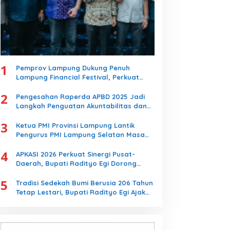
1
Pemprov Lampung Dukung Penuh
Lampung Financial Festival, Perkuat
Literasi Keuangan Generasi Muda
2
Pengesahan Raperda APBD 2025 Jadi
Langkah Penguatan Akuntabilitas dan
Pembangunan Lampung
3
Ketua PMI Provinsi Lampung Lantik
Pengurus PMI Lampung Selatan Masa
Bakti 2026-2031, Tekankan Pengabdian
4
Kemanusiaan
APKASI 2026 Perkuat Sinergi Pusat-
Daerah, Bupati Radityo Egi Dorong
Kebijakan yang Memajukan Kabupaten
5
Lampung Selatan
Tradisi Sedekah Bumi Berusia 206 Tahun
Tetap Lestari, Bupati Radityo Egi Ajak
Generasi Muda Jaga Warisan Leluhur