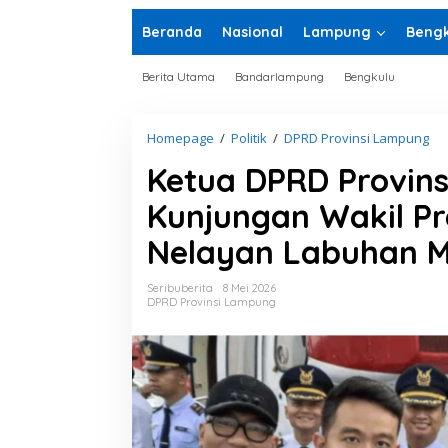
Beranda
Nasional
Lampung
Bengk
Berita Utama
Bandarlampung
Bengkulu
Homepage
/
Politik
/
DPRD Provinsi Lampung
K
e
Ketua DPRD Provin
t
u
Kunjungan Wakil Pr
a
D
Nelayan Labuhan M
P
R
D
Seribuberita
8 Mei 2026
P
DPRD Provinsi Lampung
r
o
v
i
n
s
i
L