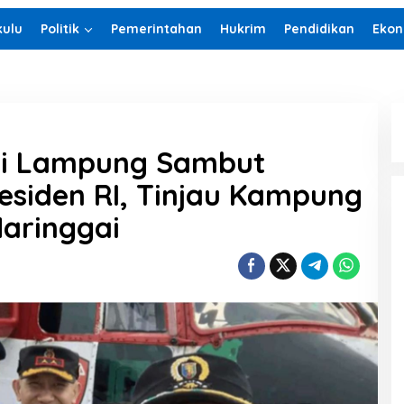
ulu
Politik
Pemerintahan
Hukrim
Pendidikan
Ekon
si Lampung Sambut
esiden RI, Tinjau Kampung
aringgai