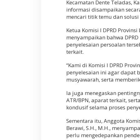
Kecamatan Dente Teladas, K
informasi disampaikan secar
mencari titik temu dan solusi
Ketua Komisi I DPRD Provinsi 
menyampaikan bahwa DPRD P
penyelesaian persoalan ters
terkait.
“Kami di Komisi I DPRD Prov
penyelesaian ini agar dapat
musyawarah, serta memberika
Ia juga menegaskan pentingn
ATR/BPN, aparat terkait, ser
kondusif selama proses peny
Sementara itu, Anggota Kom
Berawi, S.H., M.H., menyamp
perlu mengedepankan pendeka