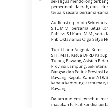
sekaligus mendorong terbang
A
pemerintah daerah, dan selur
s
terbaik secara bersama-sama
p
i
r
Audiensi dipimpin Sekretari
a
S.T., M.M., bersama Ketua Ko
s
Pahlevi, S.I.Kom., M.M., ser
i
M
Pnb Oktavianus Olga Satya Nu
a
s
Turut hadir Anggota Komisi
y
S.H., M.H., Ketua DPRD Kab
a
Tulang Bawang, Asisten Bida
r
a
Provinsi Lampung, Sekretari
k
Bangsa dan Politik Provinsi
a
Bawang, Kepala Kanwil ATR/B
t
B
kepala kampung, serta masya
a
Bawang.
k
u
Dalam audiensi tersebut, ma
n
g
masukan terkait kondisi per