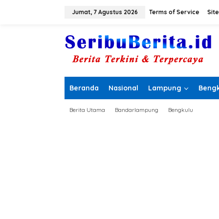
L
e
Jumat, 7 Agustus 2026
Terms of Service
Sit
w
a
t
i
k
e
k
o
Beranda
Nasional
Lampung
Bengk
n
t
e
Berita Utama
Bandarlampung
Bengkulu
n