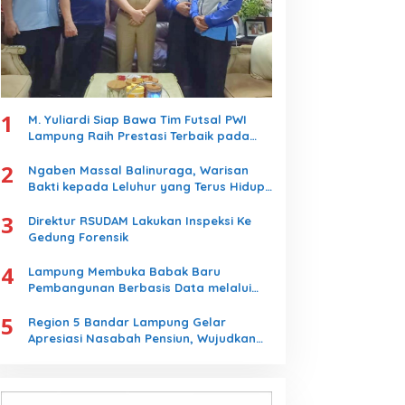
1
M. Yuliardi Siap Bawa Tim Futsal PWI
Lampung Raih Prestasi Terbaik pada
Porwanas 2027
2
Ngaben Massal Balinuraga, Warisan
Bakti kepada Leluhur yang Terus Hidup
dan Memikat Wisatawan
3
Direktur RSUDAM Lakukan Inspeksi Ke
Gedung Forensik
4
Lampung Membuka Babak Baru
Pembangunan Berbasis Data melalui
Peluncuran Satelit Lampung-1 Berbasis
5
AI
Region 5 Bandar Lampung Gelar
Apresiasi Nasabah Pensiun, Wujudkan
Layanan Prima bagi Purnabakti