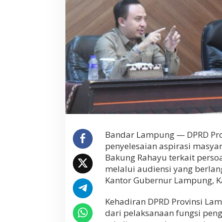
a
n
g
k
a
h
S
o
l
u
t
i
f
P
e
Bandar Lampung — DPRD Pro
n
penyelesaian aspirasi masya
y
Bakung Rahayu terkait perso
e
l
melalui audiensi yang berlan
e
Kantor Gubernur Lampung, Ka
s
a
Kehadiran DPRD Provinsi La
i
dari pelaksanaan fungsi peng
a
n