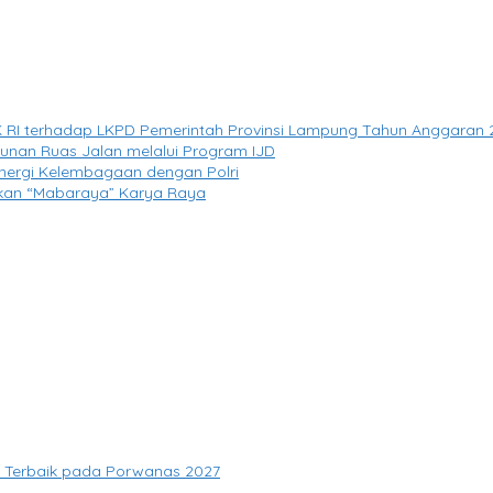
 RI terhadap LKPD Pemerintah Provinsi Lampung Tahun Anggaran 
unan Ruas Jalan melalui Program IJD
nergi Kelembagaan dengan Polri
akan “Mabaraya” Karya Raya
si Terbaik pada Porwanas 2027