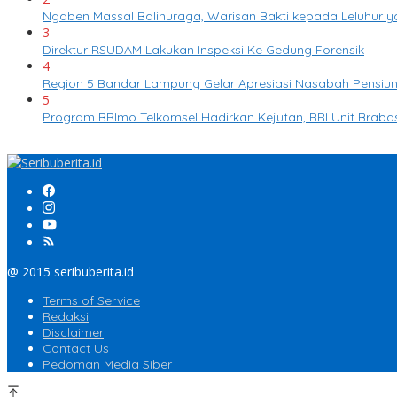
Ngaben Massal Balinuraga, Warisan Bakti kepada Leluhur 
3
Direktur RSUDAM Lakukan Inspeksi Ke Gedung Forensik
4
Region 5 Bandar Lampung Gelar Apresiasi Nasabah Pensiun
5
Program BRImo Telkomsel Hadirkan Kejutan, BRI Unit Bra
@ 2015 seribuberita.id
Terms of Service
Redaksi
Disclaimer
Contact Us
Pedoman Media Siber