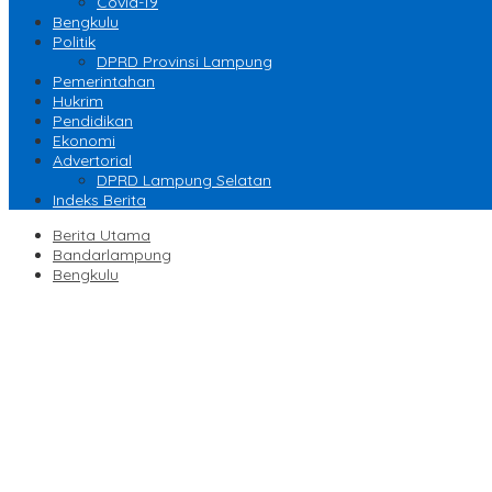
Covid-19
Bengkulu
Politik
DPRD Provinsi Lampung
Pemerintahan
Hukrim
Pendidikan
Ekonomi
Advertorial
DPRD Lampung Selatan
Indeks Berita
Berita Utama
Bandarlampung
Bengkulu