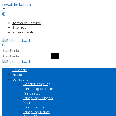
Lewati ke konten
Terms of Service
Sitemap
Indeks Berita
Beranda
Nasional
Lampung
Bandarlampung
Lampung Selatan
Pringsewu
Lampung Tengah
Metro
Lampung Timur
Lampung Barat