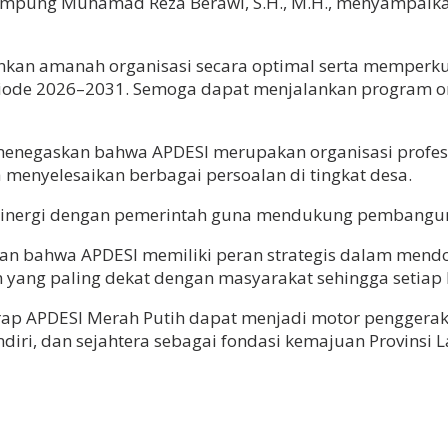
Lampung Muhamad Reza Berawi, S.H., M.H., menyampaik
an amanah organisasi secara optimal serta memperkua
riode 2026–2031. Semoga dapat menjalankan program o
enegaskan bahwa APDESI merupakan organisasi profesi
menyelesaikan berbagai persoalan di tingkat desa.
n sinergi dengan pemerintah guna mendukung pembangu
bahwa APDESI memiliki peran strategis dalam mendor
ng paling dekat dengan masyarakat sehingga setiap k
ap APDESI Merah Putih dapat menjadi motor penggera
ri, dan sejahtera sebagai fondasi kemajuan Provinsi L