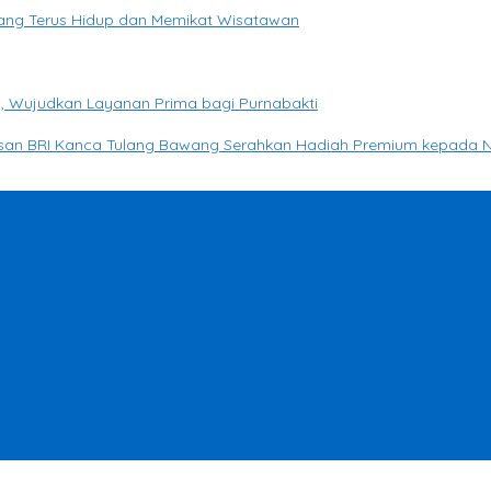
yang Terus Hidup dan Memikat Wisatawan
, Wujudkan Layanan Prima bagi Purnabakti
basan BRI Kanca Tulang Bawang Serahkan Hadiah Premium kepada 