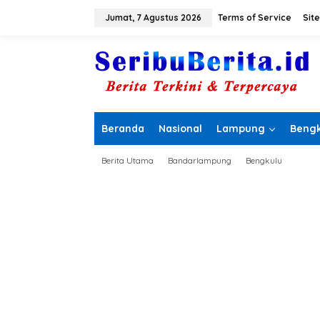
L
e
Jumat, 7 Agustus 2026
Terms of Service
Sit
w
a
t
i
k
e
k
o
Beranda
Nasional
Lampung
Bengk
n
t
e
Berita Utama
Bandarlampung
Bengkulu
n