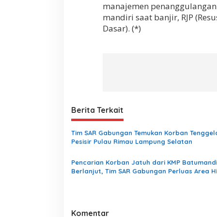
d
manajemen penanggulangan b
i
mandiri saat banjir, RJP (Re
K
a
Dasar). (*)
b
u
p
a
t
e
n
L
a
Berita Terkait
m
p
u
Tim SAR Gabungan Temukan Korban Tenggel
n
Pesisir Pulau Rimau Lampung Selatan
g
S
Pencarian Korban Jatuh dari KMP Batumandi
e
Berlanjut, Tim SAR Gabungan Perluas Area 
l
Pulau Sebesi
a
t
a
n
Komentar