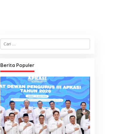
C
a
r
i
u
Berita Populer
n
t
u
k
: