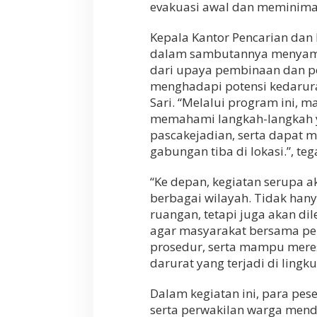
n
evakuasi awal dan meminimali
g
P
Kepala Kantor Pencarian dan
e
n
dalam sambutannya menyamp
c
dari upaya pembinaan dan p
a
menghadapi potensi kedarura
r
Sari. “Melalui program ini,
i
a
memahami langkah-langkah y
n
pascakejadian, serta dapat 
d
gabungan tiba di lokasi.”, te
a
n
P
“Ke depan, kegiatan serupa a
e
berbagai wilayah. Tidak hany
r
ruangan, tetapi juga akan di
t
agar masyarakat bersama pe
o
l
prosedur, serta mampu meres
o
darurat yang terjadi di lingk
n
g
Dalam kegiatan ini, para pese
a
n
serta perwakilan warga mend