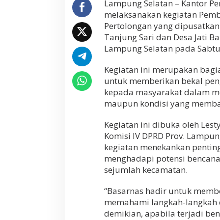
Lampung Selatan – Kantor Pe
m
melaksanakan kegiatan Pemb
b
Pertolongan yang dipusatkan 
e
r
Tanjung Sari dan Desa Jati 
d
Lampung Selatan pada Sabtu 
a
y
Kegiatan ini merupakan bagia
a
a
untuk memberikan bekal peng
n
kepada masyarakat dalam men
M
maupun kondisi yang memba
a
s
y
Kegiatan ini dibuka oleh Lest
a
Komisi IV DPRD Prov. Lampu
r
kegiatan menekankan pentin
a
menghadapi potensi bencana a
k
a
sejumlah kecamatan.
t
B
“Basarnas hadir untuk membe
i
memahami langkah-langkah d
d
a
demikian, apabila terjadi b