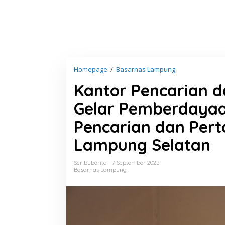
Homepage
/
Basarnas Lampung
K
a
Kantor Pencarian 
n
t
Gelar Pemberdayaa
o
r
Pencarian dan Pert
P
e
Lampung Selatan
n
c
a
Seribuberita
7 September 2025
r
Basarnas Lampung
i
a
n
d
a
n