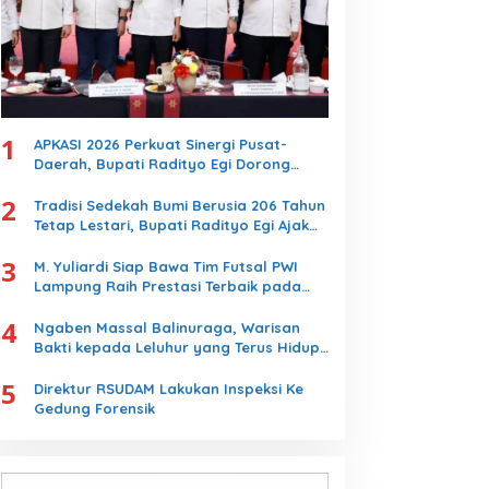
1
APKASI 2026 Perkuat Sinergi Pusat-
Daerah, Bupati Radityo Egi Dorong
Kebijakan yang Memajukan Kabupaten
2
Lampung Selatan
Tradisi Sedekah Bumi Berusia 206 Tahun
Tetap Lestari, Bupati Radityo Egi Ajak
Generasi Muda Jaga Warisan Leluhur
3
M. Yuliardi Siap Bawa Tim Futsal PWI
Lampung Raih Prestasi Terbaik pada
Porwanas 2027
4
Ngaben Massal Balinuraga, Warisan
Bakti kepada Leluhur yang Terus Hidup
dan Memikat Wisatawan
5
Direktur RSUDAM Lakukan Inspeksi Ke
Gedung Forensik