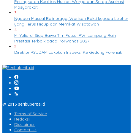
Peningkatan Kualitas Hunian Warga dan Serap Aspirasi
Masyarakat
3
Ngaben Massal Balinuraga, Warisan Bakti kepada Leluhur
yang Terus Hidup dan Memikat Wisatawan
4
M. Yuliardi Siap Bawa Tim Futsal PWI Lampung Raih
Prestasi Terbaik pada Porwanas 2027
5
Direktur RSUDAM Lakukan Inspeksi Ke Gedung Forensik
@ 2015 seribuberita.id
Terms of Service
Redaksi
Disclaimer
Contact Us