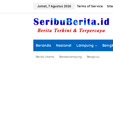
L
e
Jumat, 7 Agustus 2026
Terms of Service
Sit
w
a
t
i
k
e
k
o
Beranda
Nasional
Lampung
Bengk
n
t
e
Berita Utama
Bandarlampung
Bengkulu
n