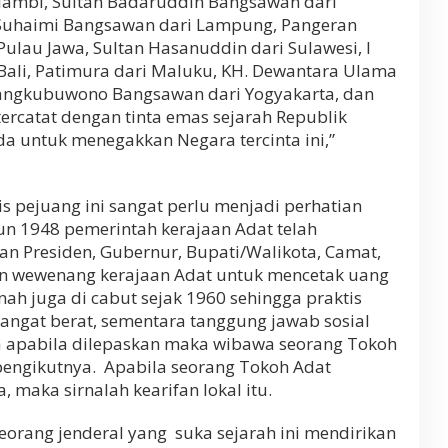
Jambi, Sultan Badaruddin Bangsawan dari
 Suhaimi Bangsawan dari Lampung, Pangeran
lau Jawa, Sultan Hasanuddin dari Sulawesi, l
 Bali, Patimura dari Maluku, KH. Dewantara Ulama
mangkubuwono Bangsawan dari Yogyakarta, dan
ercatat dengan tinta emas sejarah Republik
a untuk menegakkan Negara tercinta ini,”
is pejuang ini sangat perlu menjadi perhatian
un 1948 pemerintah kerajaan Adat telah
an Presiden, Gubernur, Bupati/Walikota, Camat,
an wewenang kerajaan Adat untuk mencetak uang
nah juga di cabut sejak 1960 sehingga praktis
angat berat, sementara tanggung jawab sosial
ena apabila dilepaskan maka wibawa seorang Tokoh
 pengikutnya. Apabila seorang Tokoh Adat
, maka sirnalah kearifan lokal itu.
eorang jenderal yang suka sejarah ini mendirikan