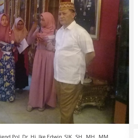
d Pol. Dr. Hi. lke Edwin, SIK., SH., MH., MM.,