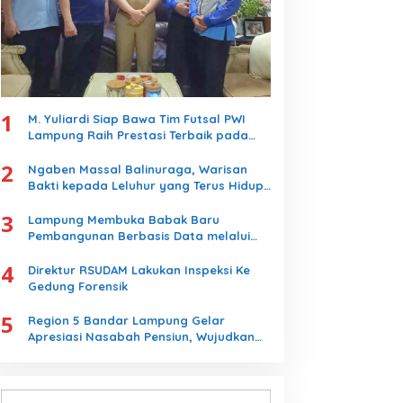
1
M. Yuliardi Siap Bawa Tim Futsal PWI
Lampung Raih Prestasi Terbaik pada
Porwanas 2027
2
Ngaben Massal Balinuraga, Warisan
Bakti kepada Leluhur yang Terus Hidup
dan Memikat Wisatawan
3
Lampung Membuka Babak Baru
Pembangunan Berbasis Data melalui
Peluncuran Satelit Lampung-1 Berbasis
4
AI
Direktur RSUDAM Lakukan Inspeksi Ke
Gedung Forensik
5
Region 5 Bandar Lampung Gelar
Apresiasi Nasabah Pensiun, Wujudkan
Layanan Prima bagi Purnabakti