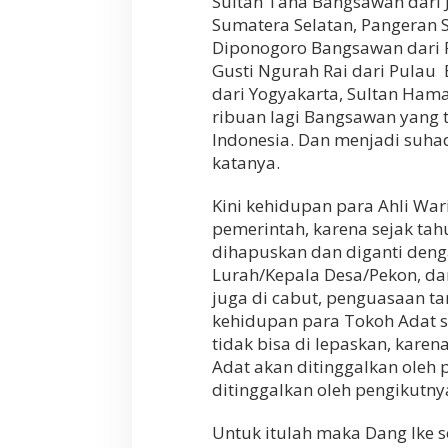
Sultan Taha Bangsawan dari 
Sumatera Selatan, Pangeran
Diponogoro Bangsawan dari Pu
Gusti Ngurah Rai dari Pulau
dari Yogyakarta, Sultan Ha
ribuan lagi Bangsawan yang t
Indonesia. Dan menjadi suhad
katanya.
Kini kehidupan para Ahli War
pemerintah, karena sejak tah
dihapuskan dan diganti deng
Lurah/Kepala Desa/Pekon, d
juga di cabut, penguasaan ta
kehidupan para Tokoh Adat s
tidak bisa di lepaskan, kar
Adat akan ditinggalkan oleh
ditinggalkan oleh pengikutnya
Untuk itulah maka Dang Ike s