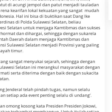
ut di acungi jempol dan patut menjadi tauladan
arena kearifan lokal kekuatan yang sangat mudah
onesia. Hal ini bisa di buktikan saat Dang Ike
rdinas di Polda Sulawesi Selatan, beliau
wesi Selatan untuk menjaga Kamtibmas dan sukses
rhormat dan dihargai, sehingga dengan sukarela
intah Daerah dalam menjaga Kamtibmas dan
i Sulawesi Selatan menjadi Provinsi yang paling
layah timur.
e yang sangat menyukai sejarah, sehingga dengan
awesi Selatan ini merangkul masyarakat dengan
mati serta diterima dengan baik dengan sukacita
atan.
ng Jenderal telah pindah tugas, namun selalu
n setiap ada event penting selalu di undang’.
 omong kosong kata Presiden Presiden Jokowi,
akan terhambat membangun. Untuk itulah setiap