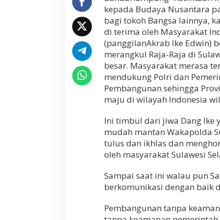
kepada Budaya Nusantara pat
bagi tokoh Bangsa lainnya, k
di terima oleh Masyarakat Ind
(panggilanAkrab lke Edwin) be
merangkul Raja-Raja di Sula
besar. Masyarakat merasa te
mendukung Polri dan Pemer
Pembangunan sehingga Provins
maju di wilayah Indonesia wi
Ini timbul dari jiwa Dang Ik
mudah mantan Wakapolda Sul
tulus dan ikhlas dan menghor
oleh masyarakat Sulawesi Sel
Sampai saat ini walau pun Sa
berkomunikasi dengan baik da
Pembangunan tanpa keamanan
tanpa keamanan pemerintah 