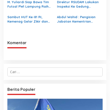
M. Yuliardi Siap Bawa Tim
Direktur RSUDAM Lakukan
Futsal PWI Lampung Raih
Inspeksi Ke Gedung
Prestasi Terbaik pada
Forensik
Porwanas 2027
Sambut HUT Ke-81 RI,
Abdul Wahid : Pengisian
Kemenag Gelar Zikir dan
Jabatan Kementrian
Doa Kebangsaan
Agama Harus Sesuai
Dengan Undang- Undang
yang Berlaku
Komentar
C
a
r
i
u
Berita Populer
n
t
u
k
: