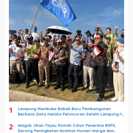
1
Lampung Membuka Babak Baru Pembangunan
Berbasis Data melalui Peluncuran Satelit Lampung-1
Berbasis AI
2
Wagub Jihan Tinjau Rumah Calon Penerima BSPS,
Dorong Peningkatan Kualitas Hunian Warga dan