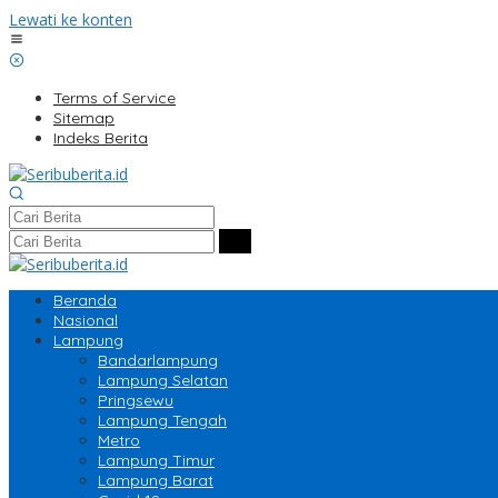
Lewati ke konten
Terms of Service
Sitemap
Indeks Berita
Beranda
Nasional
Lampung
Bandarlampung
Lampung Selatan
Pringsewu
Lampung Tengah
Metro
Lampung Timur
Lampung Barat