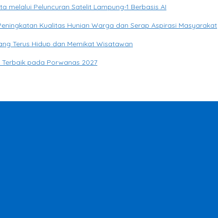
elalui Peluncuran Satelit Lampung-1 Berbasis AI
eningkatan Kualitas Hunian Warga dan Serap Aspirasi Masyarakat
yang Terus Hidup dan Memikat Wisatawan
si Terbaik pada Porwanas 2027