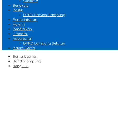
Covid-19
Bengkulu
Politik
DPRD Provinsi Lampung
Pemerintahan
Hukrim
Pendidikan
Ekonomi
Advertorial
DPRD Lampung Selatan
Indeks Berita
Berita Utama
Bandarlampung
Bengkulu