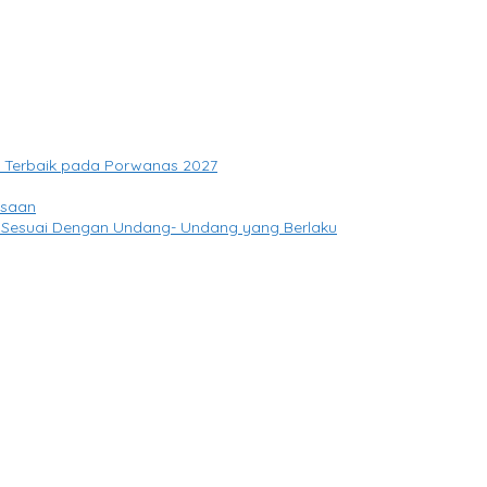
si Terbaik pada Porwanas 2027
gsaan
 Sesuai Dengan Undang- Undang yang Berlaku