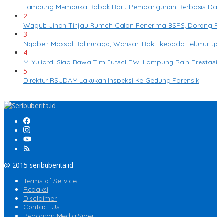
Lampung Membuka Babak Baru Pembangunan Berbasis Data m
2
Wagub Jihan Tinjau Rumah Calon Penerima BSPS, Dorong P
3
Ngaben Massal Balinuraga, Warisan Bakti kepada Leluhur 
4
M. Yuliardi Siap Bawa Tim Futsal PWI Lampung Raih Presta
5
Direktur RSUDAM Lakukan Inspeksi Ke Gedung Forensik
@ 2015 seribuberita.id
Terms of Service
Redaksi
Disclaimer
Contact Us
Pedoman Media Siber