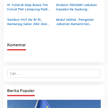
M. Yuliardi Siap Bawa Tim
Direktur RSUDAM Lakukan
Futsal PWI Lampung Raih
Inspeksi Ke Gedung
Prestasi Terbaik pada
Forensik
Porwanas 2027
Sambut HUT Ke-81 RI,
Abdul Wahid : Pengisian
Kemenag Gelar Zikir dan
Jabatan Kementrian
Doa Kebangsaan
Agama Harus Sesuai
Dengan Undang- Undang
yang Berlaku
Komentar
C
a
r
i
u
Berita Populer
n
t
u
k