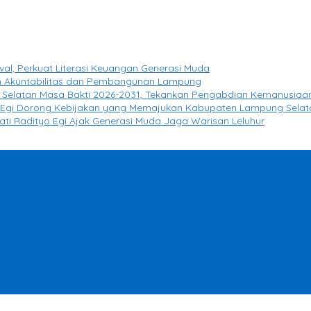
l, Perkuat Literasi Keuangan Generasi Muda
 Akuntabilitas dan Pembangunan Lampung
g Selatan Masa Bakti 2026-2031, Tekankan Pengabdian Kemanusiaa
yo Egi Dorong Kebijakan yang Memajukan Kabupaten Lampung Selat
pati Radityo Egi Ajak Generasi Muda Jaga Warisan Leluhur