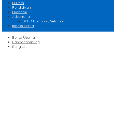
Hukrim
Pendidikan
Ekonomi
Advertorial
DPRD Lampung Selatan
Indeks Berita
Berita Utama
Bandarlampung
Bengkulu