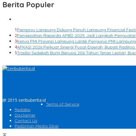
Berita Populer
1
Pemprov Lampung Dukung Penuh Lampung Financial Festiva
2
Pengesahan Raperda APBD 2025 Jadi Langkah Penguatan
3
Ketua PMI Provinsi Lampung Lantik Pengurus PMI Lampun
4
APKASI 2026 Perkuat Sinergi Pusat-Daerah, Bupati Radit
5
Tradisi Sedekah Bumi Berusia 206 Tahun Tetap Lestari, Bu
@ 2015 seribuberita.id
Terms of Service
Redaksi
Disclaimer
Contact Us
Pedoman Media Siber