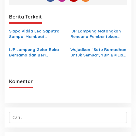
Berita Terkait
Siapa Aldila Leo Saputra
IJP Lampung Matangkan
Sampai Membuat
Rencana Pembentukan
Inspektorat Lampung
Koperasi
Bungkam
IJP Lampung Gelar Buka
Wujudkan “Satu Ramadhan
Bersama dan Beri
Untuk Semua”, YBM BRILiaN
Santunan Yatim Piatu
BRI Region 5 Bandar
Lampung Salurkan 1.200
Paket Kebaikan
Komentar
C
a
r
i