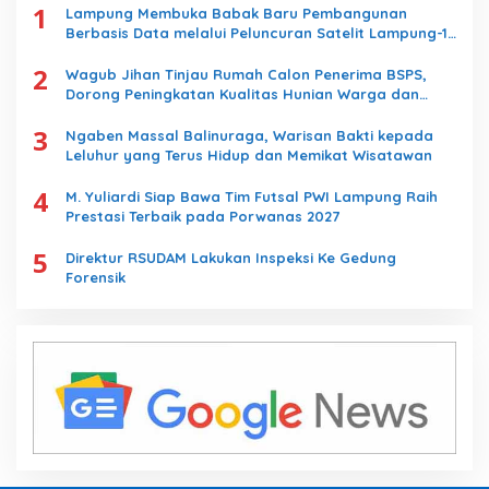
1
Lampung Membuka Babak Baru Pembangunan
Berbasis Data melalui Peluncuran Satelit Lampung-1
Berbasis AI
2
Wagub Jihan Tinjau Rumah Calon Penerima BSPS,
Dorong Peningkatan Kualitas Hunian Warga dan
Serap Aspirasi Masyarakat
3
Ngaben Massal Balinuraga, Warisan Bakti kepada
Leluhur yang Terus Hidup dan Memikat Wisatawan
4
M. Yuliardi Siap Bawa Tim Futsal PWI Lampung Raih
Prestasi Terbaik pada Porwanas 2027
5
Direktur RSUDAM Lakukan Inspeksi Ke Gedung
Forensik