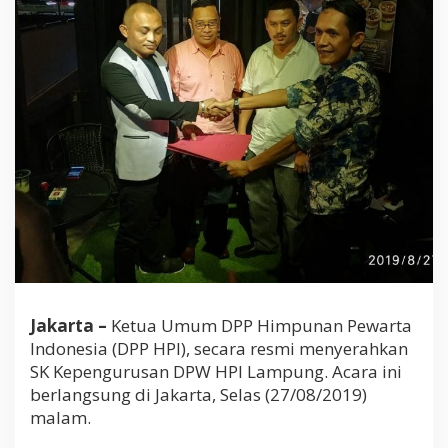
L
a
m
p
u
n
g
k
e
Y
u
d
h
a
S
a
p
u
Jakarta –
Ketua Umum DPP Himpunan Pewarta
t
Indonesia (DPP HPI), secara resmi menyerahkan
r
SK Kepengurusan DPW HPI Lampung. Acara ini
a
berlangsung di Jakarta, Selas (27/08/2019)
malam.