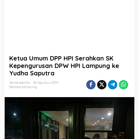
a
h
k
a
n
S
K
K
e
p
Ketua Umum DPP HPI Serahkan SK
e
n
Kepengurusan DPW HPI Lampung ke
g
Yudha Saputra
u
r
Seribuberita
28 Agustus 2019
u
Bandarlampung
s
a
n
D
P
W
H
P
I