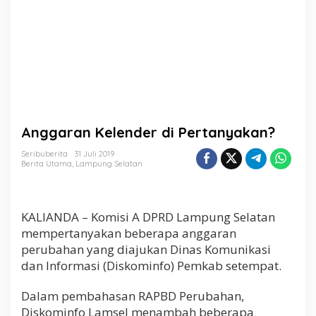
P
e
r
t
a
n
y
a
k
a
Anggaran Kelender di Pertanyakan?
n
?
Seribuberita
31 Juli 2019
Berita Utama
,
Lampung Selatan
KALIANDA – Komisi A DPRD Lampung Selatan
mempertanyakan beberapa anggaran
perubahan yang diajukan Dinas Komunikasi
dan Informasi (Diskominfo) Pemkab setempat.
Dalam pembahasan RAPBD Perubahan,
Diskominfo Lamsel menambah beberapa