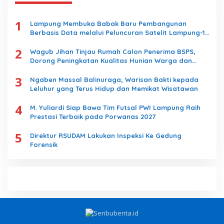
t
u
1
k
Lampung Membuka Babak Baru Pembangunan
:
Berbasis Data melalui Peluncuran Satelit Lampung-1
Berbasis AI
2
Wagub Jihan Tinjau Rumah Calon Penerima BSPS,
Dorong Peningkatan Kualitas Hunian Warga dan
Serap Aspirasi Masyarakat
3
Ngaben Massal Balinuraga, Warisan Bakti kepada
Leluhur yang Terus Hidup dan Memikat Wisatawan
4
M. Yuliardi Siap Bawa Tim Futsal PWI Lampung Raih
Prestasi Terbaik pada Porwanas 2027
5
Direktur RSUDAM Lakukan Inspeksi Ke Gedung
Forensik