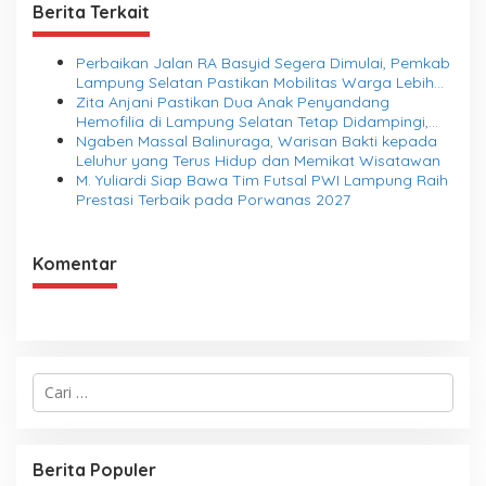
Berita Terkait
Perbaikan Jalan RA Basyid Segera Dimulai, Pemkab
Lampung Selatan Pastikan Mobilitas Warga Lebih
Aman dan Nyaman
Zita Anjani Pastikan Dua Anak Penyandang
Hemofilia di Lampung Selatan Tetap Didampingi,
BPJS dan Pendidikan Jadi Prioritas
Ngaben Massal Balinuraga, Warisan Bakti kepada
Leluhur yang Terus Hidup dan Memikat Wisatawan
M. Yuliardi Siap Bawa Tim Futsal PWI Lampung Raih
Prestasi Terbaik pada Porwanas 2027
Komentar
C
a
r
i
u
Berita Populer
n