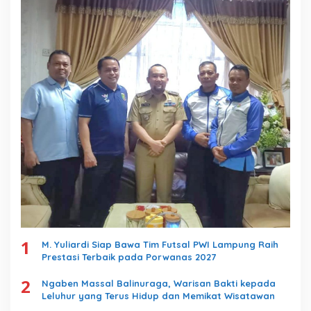
1
M. Yuliardi Siap Bawa Tim Futsal PWI Lampung Raih
Prestasi Terbaik pada Porwanas 2027
2
Ngaben Massal Balinuraga, Warisan Bakti kepada
Leluhur yang Terus Hidup dan Memikat Wisatawan