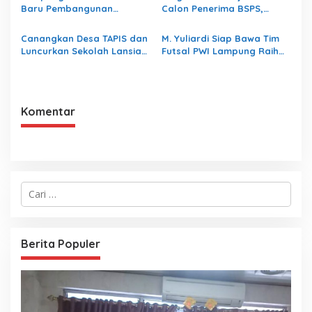
Baru Pembangunan
Calon Penerima BSPS,
Berbasis Data melalui
Dorong Peningkatan
Peluncuran Satelit
Kualitas Hunian Warga dan
Canangkan Desa TAPIS dan
M. Yuliardi Siap Bawa Tim
Lampung-1 Berbasis AI
Serap Aspirasi Masyarakat
Luncurkan Sekolah Lansia
Futsal PWI Lampung Raih
di Kampung Rukti Endah,
Prestasi Terbaik pada
Ketua TP PKK Lampung
Porwanas 2027
Dorong Pembangunan SDM
Dimulai dari Desa
Komentar
C
a
r
i
u
Berita Populer
n
t
u
k
: