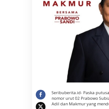
a
n
M
a
k
m
u
r
R
e
s
m
i
D
i
b
u
b
a
r
k
Seribuberita.id- Paska putus
a
nomor urut 02 Prabowo Subia
n
Adil dan Makmur yang menduk
P
r