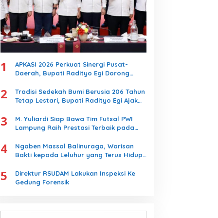
1
APKASI 2026 Perkuat Sinergi Pusat-
Daerah, Bupati Radityo Egi Dorong
Kebijakan yang Memajukan Kabupaten
2
Lampung Selatan
Tradisi Sedekah Bumi Berusia 206 Tahun
Tetap Lestari, Bupati Radityo Egi Ajak
Generasi Muda Jaga Warisan Leluhur
3
M. Yuliardi Siap Bawa Tim Futsal PWI
Lampung Raih Prestasi Terbaik pada
Porwanas 2027
4
Ngaben Massal Balinuraga, Warisan
Bakti kepada Leluhur yang Terus Hidup
dan Memikat Wisatawan
5
Direktur RSUDAM Lakukan Inspeksi Ke
Gedung Forensik