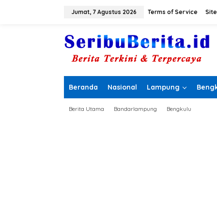
L
e
Jumat, 7 Agustus 2026
Terms of Service
Sit
w
a
t
i
k
e
k
o
Beranda
Nasional
Lampung
Bengk
n
t
e
Berita Utama
Bandarlampung
Bengkulu
n