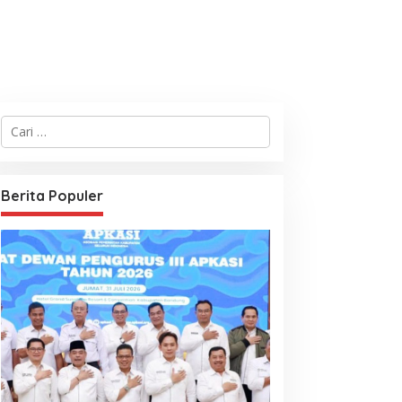
C
a
r
i
u
Berita Populer
n
t
u
k
: