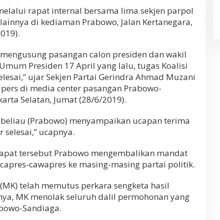
elalui rapat internal bersama lima sekjen parpol
 lainnya di kediaman Prabowo, Jalan Kertanegara,
2019).
g mengusung pasangan calon presiden dan wakil
Umum Presiden 17 April yang lalu, tugas Koalisi
lesai,” ujar Sekjen Partai Gerindra Ahmad Muzani
pers di media center pasangan Prabowo-
akarta Selatan, Jumat (28/6/2019).
ini beliau (Prabowo) menyampaikan ucapan terima
 selesai,” ucapnya.
rapat tersebut Prabowo mengembalikan mandat
apres-cawapres ke masing-masing partai politik.
(MK) telah memutus perkara sengketa hasil
nya, MK menolak seluruh dalil permohonan yang
abowo-Sandiaga.