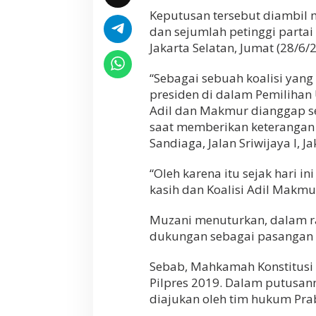
a
Keputusan tersebut diambil m
b
dan sejumlah petinggi partai
o
Jakarta Selatan, Jumat (28/6/
w
o
“Sebagai sebuah koalisi yan
presiden di dalam Pemilihan 
Adil dan Makmur dianggap se
saat memberikan keterangan 
Sandiaga, Jalan Sriwijaya I, J
“Oleh karena itu sejak hari 
kasih dan Koalisi Adil Makmur
Muzani menuturkan, dalam 
dukungan sebagai pasangan c
Sebab, Mahkamah Konstitusi 
Pilpres 2019. Dalam putusan
diajukan oleh tim hukum Pr