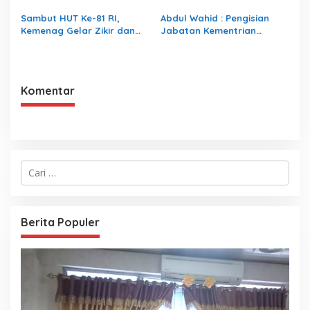
Prestasi Terbaik pada
Forensik
Porwanas 2027
Sambut HUT Ke-81 RI,
Abdul Wahid : Pengisian
Kemenag Gelar Zikir dan
Jabatan Kementrian
Doa Kebangsaan
Agama Harus Sesuai
Dengan Undang- Undang
yang Berlaku
Komentar
C
a
r
i
u
Berita Populer
n
t
u
k
: