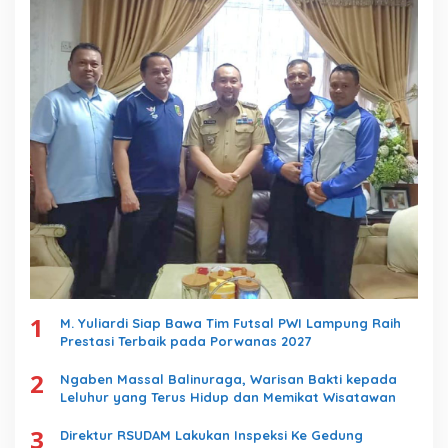
1
M. Yuliardi Siap Bawa Tim Futsal PWI Lampung Raih
Prestasi Terbaik pada Porwanas 2027
2
Ngaben Massal Balinuraga, Warisan Bakti kepada
Leluhur yang Terus Hidup dan Memikat Wisatawan
3
Direktur RSUDAM Lakukan Inspeksi Ke Gedung