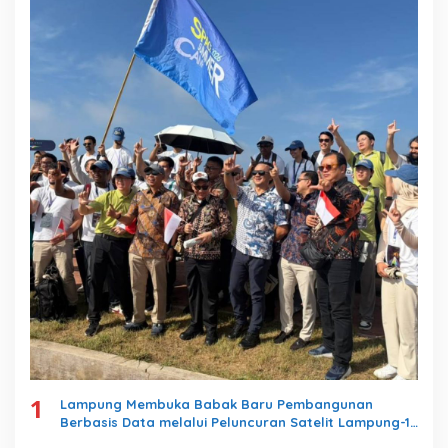
k
:
1
Lampung Membuka Babak Baru Pembangunan
Berbasis Data melalui Peluncuran Satelit Lampung-1
Berbasis AI