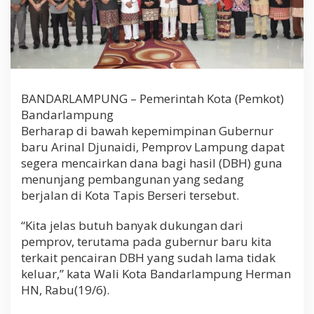
B
a
g
i
H
a
s
i
BANDARLAMPUNG – Pemerintah Kota (Pemkot)
(
Bandarlampung
D
Berharap di bawah kepemimpinan Gubernur
B
baru Arinal Djunaidi, Pemprov Lampung dapat
H
)
segera mencairkan dana bagi hasil (DBH) guna
menunjang pembangunan yang sedang
berjalan di Kota Tapis Berseri tersebut.
“Kita jelas butuh banyak dukungan dari
pemprov, terutama pada gubernur baru kita
terkait pencairan DBH yang sudah lama tidak
keluar,” kata Wali Kota Bandarlampung Herman
HN, Rabu(19/6).