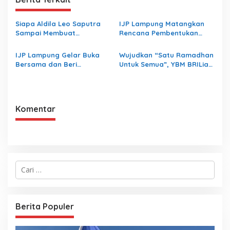
Siapa Aldila Leo Saputra
IJP Lampung Matangkan
Sampai Membuat
Rencana Pembentukan
Inspektorat Lampung
Koperasi
Bungkam
IJP Lampung Gelar Buka
Wujudkan “Satu Ramadhan
Bersama dan Beri
Untuk Semua”, YBM BRILiaN
Santunan Yatim Piatu
BRI Region 5 Bandar
Lampung Salurkan 1.200
Paket Kebaikan
Komentar
C
a
r
i
u
Berita Populer
n
t
u