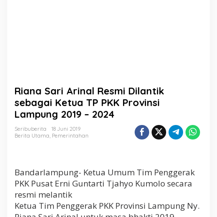
m
i
D
i
l
a
n
t
i
k
Riana Sari Arinal Resmi Dilantik
s
e
sebagai Ketua TP PKK Provinsi
b
Lampung 2019 – 2024
a
g
Seribuberita
18 Juni 2019
a
Berita Utama
,
Pemerintahan
i
K
e
t
Bandarlampung- Ketua Umum Tim Penggerak
u
PKK Pusat Erni Guntarti Tjahyo Kumolo secara
a
resmi melantik
T
P
Ketua Tim Penggerak PKK Provinsi Lampung Ny.
P
Riana Sari Arinal untuk masa bhakti 2019 –