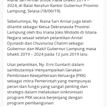
K
2024, di Balai Keratun Kantor Gubernur Provinsi
K
Lampung, Selasa (18/06/19).
P
r
o
Sebelumnya, Ny. Riana Sari Arinal juga telah
v
dilantik sebagai Ketua Dekranasda Provinsi
i
Lampung oleh Ibu Iriana Joko Widodo di Istana
n
s
Negara sesaat setelah pelantikan Arinal
i
Djunaidi dan Chusnunia Chalim sebagai
L
Gubernur dan Wakil Gubernur Lampung masa
a
bhakti 2019 – 2024 pada 12 juni 2019 lalu.
m
p
u
Usai pelantikan, Ny. Erni Guntarti dalam
n
sambutannya menyampaikan Gerakan
g
Pembinaan Kesejahteraan Keluarga (PKK)
2
0
sebagai mitra Pemerintah yang mempunyai
1
peran dan fungsi yang sangat penting dan
9
strategis dalam melakukan sinkronisasi
–
program PKK secara berjenjang dengan
2
0
program pembangunan.
2