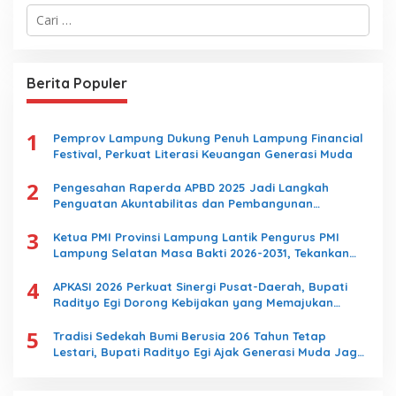
C
a
r
i
u
Berita Populer
n
t
u
1
k
Pemprov Lampung Dukung Penuh Lampung Financial
:
Festival, Perkuat Literasi Keuangan Generasi Muda
2
Pengesahan Raperda APBD 2025 Jadi Langkah
Penguatan Akuntabilitas dan Pembangunan
Lampung
3
Ketua PMI Provinsi Lampung Lantik Pengurus PMI
Lampung Selatan Masa Bakti 2026-2031, Tekankan
Pengabdian Kemanusiaan
4
APKASI 2026 Perkuat Sinergi Pusat-Daerah, Bupati
Radityo Egi Dorong Kebijakan yang Memajukan
Kabupaten Lampung Selatan
5
Tradisi Sedekah Bumi Berusia 206 Tahun Tetap
Lestari, Bupati Radityo Egi Ajak Generasi Muda Jaga
Warisan Leluhur