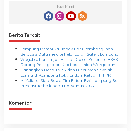
Ikuti Kami
Berita Terkait
Lampung Membuka Babak Baru Pembangunan
Berbasis Data melalui Peluncuran Satelit Lampung-1
Berbasis AI
Wagub Jihan Tinjau Rumah Calon Penerima BSPS,
Dorong Peningkatan Kualitas Hunian Warga dan
Serap Aspirasi Masyarakat
Canangkan Desa TAPIS dan Luncurkan Sekolah
Lansia di Kampung Rukti Endah, Ketua TP PKK
Lampung Dorong Pembangunan SDM Dimulai dari
M. Yuliardi Siap Bawa Tim Futsal PWI Lampung Raih
Desa
Prestasi Terbaik pada Porwanas 2027
Komentar