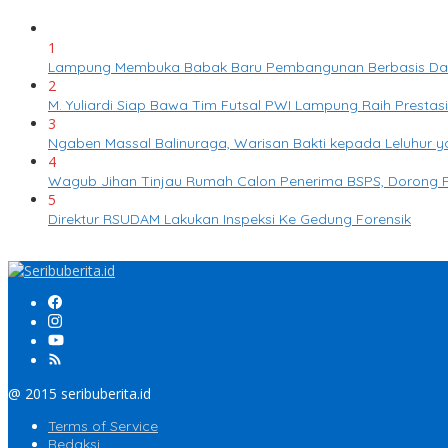
1
Lampung Membuka Babak Baru Pembangunan Berbasis Data m
2
M. Yuliardi Siap Bawa Tim Futsal PWI Lampung Raih Presta
3
Ngaben Massal Balinuraga, Warisan Bakti kepada Leluhur 
4
Wagub Jihan Tinjau Rumah Calon Penerima BSPS, Dorong P
5
Direktur RSUDAM Lakukan Inspeksi Ke Gedung Forensik
@ 2015 seribuberita.id
Terms of Service
Redaksi