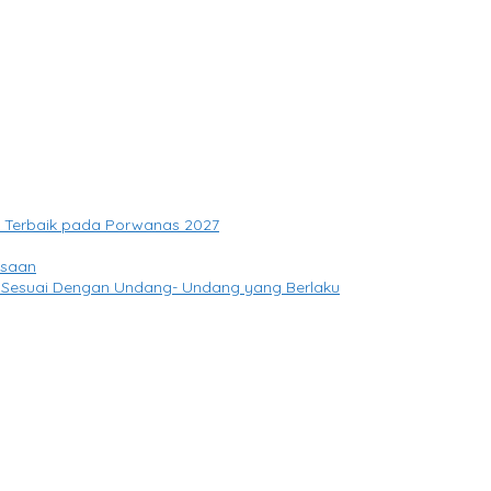
si Terbaik pada Porwanas 2027
gsaan
 Sesuai Dengan Undang- Undang yang Berlaku