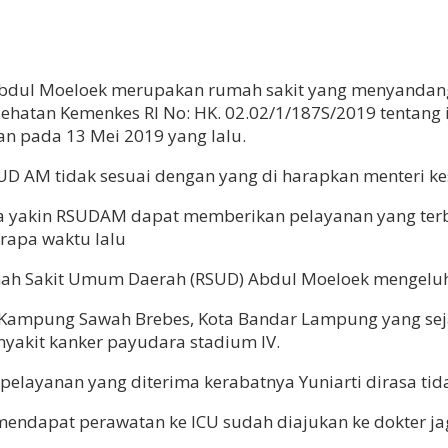
ul Moeloek merupakan rumah sakit yang menyandang s
esehatan Kemenkes RI No: HK. 02.02/1/187S/2019 tentan
n pada 13 Mei 2019 yang lalu.
D AM tidak sesuai dengan yang di harapkan menteri ke
aya yakin RSUDAM dapat memberikan pelayanan yang ter
rapa waktu lalu
mah Sakit Umum Daerah (RSUD) Abdul Moeloek mengeluh
a Kampung Sawah Brebes, Kota Bandar Lampung yang seja
enyakit kanker payudara stadium IV.
elayanan yang diterima kerabatnya Yuniarti dirasa tida
ndapat perawatan ke ICU sudah diajukan ke dokter jag