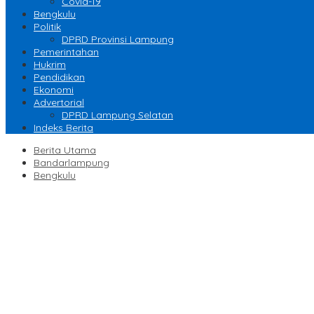
Covid-19
Bengkulu
Politik
DPRD Provinsi Lampung
Pemerintahan
Hukrim
Pendidikan
Ekonomi
Advertorial
DPRD Lampung Selatan
Indeks Berita
Berita Utama
Bandarlampung
Bengkulu