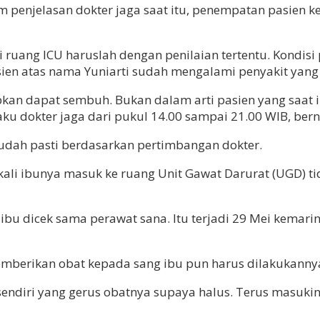
m penjelasan dokter jaga saat itu, penempatan pasien k
uang ICU haruslah dengan penilaian tertentu. Kondisi p
ien atas nama Yuniarti sudah mengalami penyakit yang
pkan dapat sembuh. Bukan dalam arti pasien yang saat i
aku dokter jaga dari pukul 14.00 sampai 21.00 WIB, ber
dah pasti berdasarkan pertimbangan dokter.
 kali ibunya masuk ke ruang Unit Gawat Darurat (UGD)
bu dicek sama perawat sana. Itu terjadi 29 Mei kemarin. K
mberikan obat kepada sang ibu pun harus dilakukannya
sendiri yang gerus obatnya supaya halus. Terus masukin s