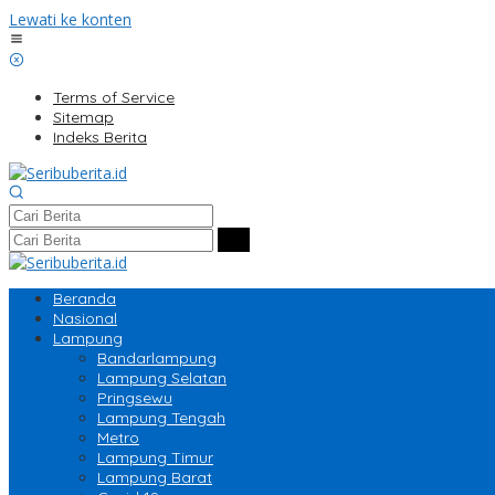
Lewati ke konten
Terms of Service
Sitemap
Indeks Berita
Beranda
Nasional
Lampung
Bandarlampung
Lampung Selatan
Pringsewu
Lampung Tengah
Metro
Lampung Timur
Lampung Barat