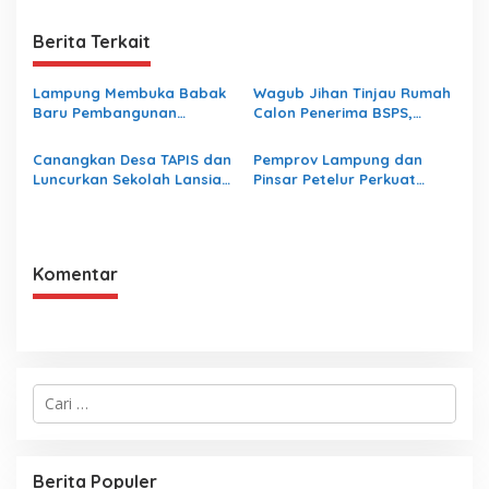
Berita Terkait
Lampung Membuka Babak
Wagub Jihan Tinjau Rumah
Baru Pembangunan
Calon Penerima BSPS,
Berbasis Data melalui
Dorong Peningkatan
Peluncuran Satelit
Kualitas Hunian Warga dan
Canangkan Desa TAPIS dan
Pemprov Lampung dan
Lampung-1 Berbasis AI
Serap Aspirasi Masyarakat
Luncurkan Sekolah Lansia
Pinsar Petelur Perkuat
di Kampung Rukti Endah,
Kolaborasi Bangun
Ketua TP PKK Lampung
Ekosistem Peternakan Telur
Dorong Pembangunan SDM
Dimulai dari Desa
Komentar
C
a
r
i
u
Berita Populer