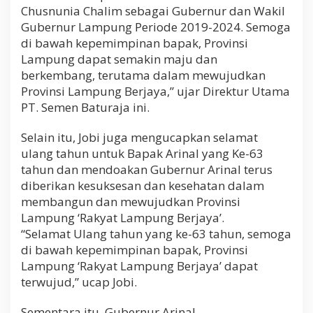
Chusnunia Chalim sebagai Gubernur dan Wakil
j
a
Gubernur Lampung Periode 2019-2024. Semoga
y
di bawah kepemimpinan bapak, Provinsi
a
Lampung dapat semakin maju dan
"
berkembang, terutama dalam mewujudkan
Provinsi Lampung Berjaya,” ujar Direktur Utama
PT. Semen Baturaja ini.
Selain itu, Jobi juga mengucapkan selamat
ulang tahun untuk Bapak Arinal yang Ke-63
tahun dan mendoakan Gubernur Arinal terus
diberikan kesuksesan dan kesehatan dalam
membangun dan mewujudkan Provinsi
Lampung ‘Rakyat Lampung Berjaya’.
“Selamat Ulang tahun yang ke-63 tahun, semoga
di bawah kepemimpinan bapak, Provinsi
Lampung ‘Rakyat Lampung Berjaya’ dapat
terwujud,” ucap Jobi.
Sementara itu, Gubernur Arinal