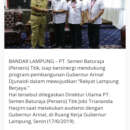
P
e
m
b
a
n
g
u
n
a
n
BANDAR LAMPUNG – PT. Semen Baturaja
G
u
(Persero) Tbk, siap bersinergi mendukung
b
program pembangunan Gubernur Arinal
e
Djunaidi dalam mewujudkan “Rakyat Lampung
r
n
Berjaya.”
u
Hal tersebut ditegaskan Direktur Utama PT.
r
Semen Baturaja (Persero) Tbk Jobi Triananda
A
Hasjim saat melakukan audiensi dengan
r
i
Gubernur Arinal, di Ruang Kerja Gubernur
n
Lampung, Senin (17/6/2019).
a
l