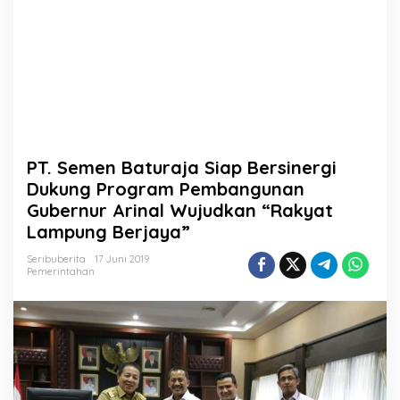
a
p
B
e
r
s
i
n
e
r
PT. Semen Baturaja Siap Bersinergi
g
i
Dukung Program Pembangunan
D
Gubernur Arinal Wujudkan “Rakyat
u
Lampung Berjaya”
k
u
Seribuberita
17 Juni 2019
n
Pemerintahan
g
P
r
o
g
r
a
m