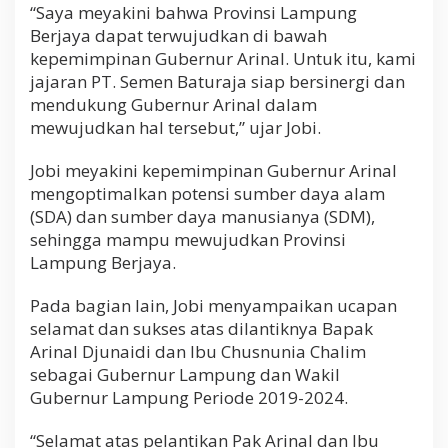
“Saya meyakini bahwa Provinsi Lampung
W
u
Berjaya dapat terwujudkan di bawah
j
kepemimpinan Gubernur Arinal. Untuk itu, kami
u
jajaran PT. Semen Baturaja siap bersinergi dan
d
mendukung Gubernur Arinal dalam
k
a
mewujudkan hal tersebut,” ujar Jobi.
n
"
Jobi meyakini kepemimpinan Gubernur Arinal
R
mengoptimalkan potensi sumber daya alam
a
k
(SDA) dan sumber daya manusianya (SDM),
y
sehingga mampu mewujudkan Provinsi
a
Lampung Berjaya.
t
L
a
Pada bagian lain, Jobi menyampaikan ucapan
m
selamat dan sukses atas dilantiknya Bapak
p
Arinal Djunaidi dan Ibu Chusnunia Chalim
u
sebagai Gubernur Lampung dan Wakil
n
g
Gubernur Lampung Periode 2019-2024.
B
e
“Selamat atas pelantikan Pak Arinal dan Ibu
r