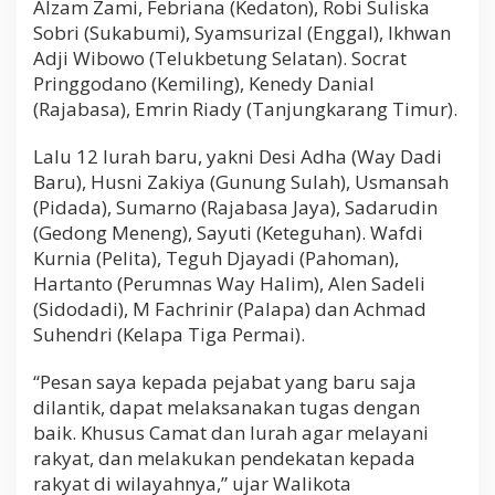
Alzam Zami, Febriana (Kedaton), Robi Suliska
Sobri (Sukabumi), Syamsurizal (Enggal), Ikhwan
Adji Wibowo (Telukbetung Selatan). Socrat
Pringgodano (Kemiling), Kenedy Danial
(Rajabasa), Emrin Riady (Tanjungkarang Timur).
Lalu 12 lurah baru, yakni Desi Adha (Way Dadi
Baru), Husni Zakiya (Gunung Sulah), Usmansah
(Pidada), Sumarno (Rajabasa Jaya), Sadarudin
(Gedong Meneng), Sayuti (Keteguhan). Wafdi
Kurnia (Pelita), Teguh Djayadi (Pahoman),
Hartanto (Perumnas Way Halim), Alen Sadeli
(Sidodadi), M Fachrinir (Palapa) dan Achmad
Suhendri (Kelapa Tiga Permai).
“Pesan saya kepada pejabat yang baru saja
dilantik, dapat melaksanakan tugas dengan
baik. Khusus Camat dan lurah agar melayani
rakyat, dan melakukan pendekatan kepada
rakyat di wilayahnya,” ujar Walikota