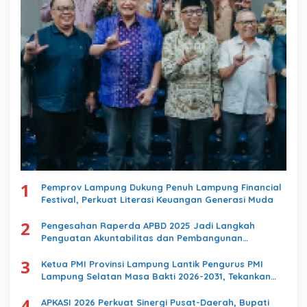
1
Pemprov Lampung Dukung Penuh Lampung Financial
Festival, Perkuat Literasi Keuangan Generasi Muda
2
Pengesahan Raperda APBD 2025 Jadi Langkah
Penguatan Akuntabilitas dan Pembangunan
Lampung
3
Ketua PMI Provinsi Lampung Lantik Pengurus PMI
Lampung Selatan Masa Bakti 2026-2031, Tekankan
Pengabdian Kemanusiaan
4
APKASI 2026 Perkuat Sinergi Pusat-Daerah, Bupati