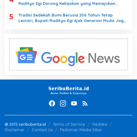
Radityo Egi Dorong Kebijakan yang Memajukan
Kabupaten Lampung Selatan
5
Tradisi Sedekah Bumi Berusia 206 Tahun Tetap
Lestari, Bupati Radityo Egi Ajak Generasi Muda Jaga
Warisan Leluhur
@ 2015 seribuberita.id
Terms of Service
Redaksi
Disclaimer
Contact Us
Pedoman Media Siber