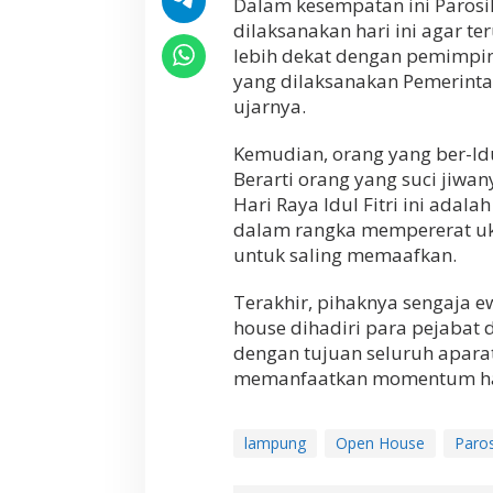
Dalam kesempatan ini Parosi
s
dilaksanakan hari ini agar t
a
lebih dekat dengan pemimpi
m
a
yang dilaksanakan Pemerint
M
ujarnya.
a
s
Kemudian, orang yang ber-Idu
y
a
Berarti orang yang suci jiwa
r
Hari Raya Idul Fitri ini adala
a
dalam rangka mempererat ukh
k
untuk saling memaafkan.
a
t
,
Terakhir, pihaknya sengaja ew
P
house dihadiri para pejabat
a
dengan tujuan seluruh apara
r
o
memanfaatkan momentum hari 
s
i
l
lampung
Open House
Paros
G
e
l