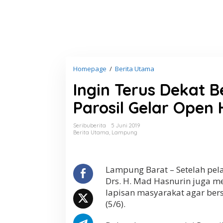
Homepage
/
Berita Utama
I
n
Ingin Terus Dekat 
g
i
Parosil Gelar Open
n
T
e
Seribuberita
5 Juni 2019
r
Berita Utama
,
Lampung
u
s
D
e
Lampung Barat – Setelah pela
k
Drs. H. Mad Hasnurin juga m
a
lapisan masyarakat agar bers
t
(5/6).
B
e
r