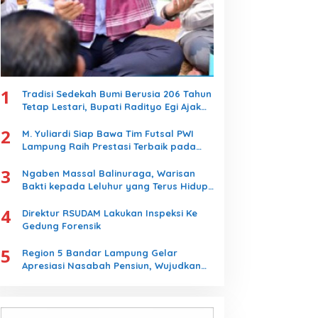
1
Tradisi Sedekah Bumi Berusia 206 Tahun
Tetap Lestari, Bupati Radityo Egi Ajak
Generasi Muda Jaga Warisan Leluhur
2
M. Yuliardi Siap Bawa Tim Futsal PWI
Lampung Raih Prestasi Terbaik pada
Porwanas 2027
3
Ngaben Massal Balinuraga, Warisan
Bakti kepada Leluhur yang Terus Hidup
dan Memikat Wisatawan
4
Direktur RSUDAM Lakukan Inspeksi Ke
Gedung Forensik
5
Region 5 Bandar Lampung Gelar
Apresiasi Nasabah Pensiun, Wujudkan
Layanan Prima bagi Purnabakti