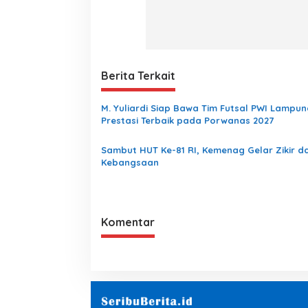
a
r
O
p
e
n
Berita Terkait
H
o
M. Yuliardi Siap Bawa Tim Futsal PWI Lampun
u
Prestasi Terbaik pada Porwanas 2027
s
e
Sambut HUT Ke-81 RI, Kemenag Gelar Zikir d
Kebangsaan
Komentar