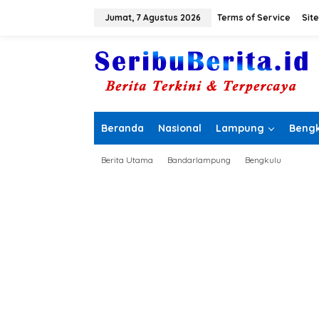
L
e
Jumat, 7 Agustus 2026
Terms of Service
Sit
w
a
t
i
k
e
k
o
Beranda
Nasional
Lampung
Bengk
n
t
e
Berita Utama
Bandarlampung
Bengkulu
n