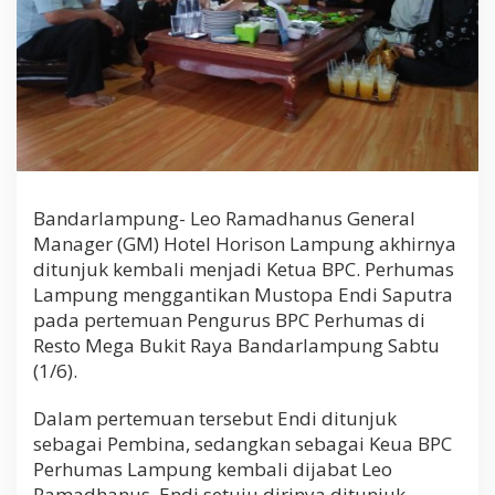
e
r
h
u
m
a
s
L
a
m
p
Bandarlampung- Leo Ramadhanus General
u
Manager (GM) Hotel Horison Lampung akhirnya
n
ditunjuk kembali menjadi Ketua BPC. Perhumas
g
Lampung menggantikan Mustopa Endi Saputra
pada pertemuan Pengurus BPC Perhumas di
Resto Mega Bukit Raya Bandarlampung Sabtu
(1/6).
Dalam pertemuan tersebut Endi ditunjuk
sebagai Pembina, sedangkan sebagai Keua BPC
Perhumas Lampung kembali dijabat Leo
Ramadhanus. Endi setuju dirinya ditunjuk