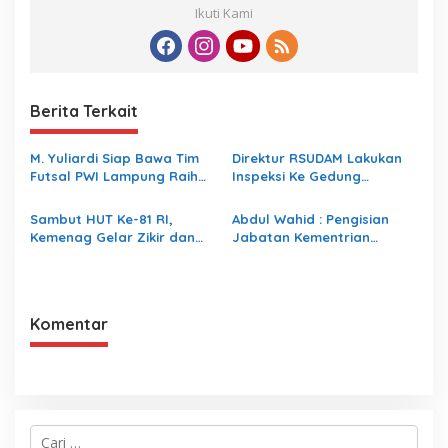
Ikuti Kami
Berita Terkait
M. Yuliardi Siap Bawa Tim
Direktur RSUDAM Lakukan
Futsal PWI Lampung Raih
Inspeksi Ke Gedung
Prestasi Terbaik pada
Forensik
Porwanas 2027
Sambut HUT Ke-81 RI,
Abdul Wahid : Pengisian
Kemenag Gelar Zikir dan
Jabatan Kementrian
Doa Kebangsaan
Agama Harus Sesuai
Dengan Undang- Undang
yang Berlaku
Komentar
C