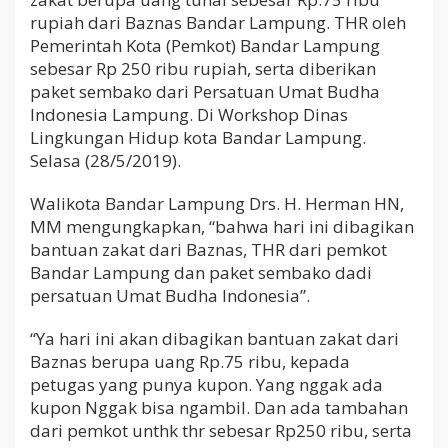
n
rupiah dari Baznas Bandar Lampung. THR oleh
t
Pemerintah Kota (Pemkot) Bandar Lampung
u
a
sebesar Rp 250 ribu rupiah, serta diberikan
n
paket sembako dari Persatuan Umat Budha
Z
Indonesia Lampung. Di Workshop Dinas
a
Lingkungan Hidup kota Bandar Lampung.
k
a
Selasa (28/5/2019).
t
d
Walikota Bandar Lampung Drs. H. Herman HN,
a
MM mengungkapkan, “bahwa hari ini dibagikan
r
i
bantuan zakat dari Baznas, THR dari pemkot
B
Bandar Lampung dan paket sembako dadi
a
persatuan Umat Budha Indonesia”.
z
n
a
“Ya hari ini akan dibagikan bantuan zakat dari
s
Baznas berupa uang Rp.75 ribu, kepada
petugas yang punya kupon. Yang nggak ada
kupon Nggak bisa ngambil. Dan ada tambahan
dari pemkot unthk thr sebesar Rp250 ribu, serta