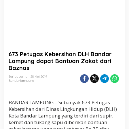
a
n
D
L
H
B
a
n
d
a
673 Petugas Kebersihan DLH Bandar
r
L
Lampung dapat Bantuan Zakat dari
a
Baznas
m
p
Seribuberita
28 Mei 2019
u
Bandarlampung
n
g
d
a
BANDAR LAMPUNG – Sebanyak 673 Petugas
p
Kebersihan dari Dinas Lingkungan Hidup (DLH)
a
Kota Bandar Lampung yang terdiri dari supir,
t
kernet dan tukang sapu diberikan bantuan
B
a
zakat berupa uang tunai sebesar Rp.75 ribu