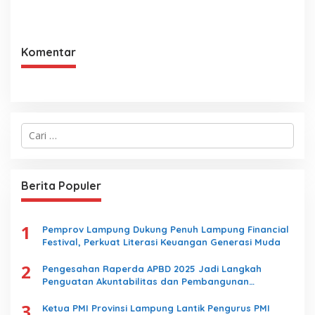
Santunan Yatim Piatu
BRI Region 5 Bandar
Lampung Salurkan 1.200
Paket Kebaikan
Komentar
C
a
r
i
u
Berita Populer
n
t
u
1
k
Pemprov Lampung Dukung Penuh Lampung Financial
:
Festival, Perkuat Literasi Keuangan Generasi Muda
2
Pengesahan Raperda APBD 2025 Jadi Langkah
Penguatan Akuntabilitas dan Pembangunan
Lampung
3
Ketua PMI Provinsi Lampung Lantik Pengurus PMI