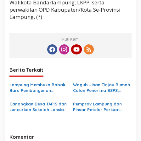
Walikota Bandarlampung, LKPP, serta
perwakilan OPD Kabupaten/Kota Se-Provinsi
Lampung. (*)
Ikuti Kami
Berita Terkait
Lampung Membuka Babak
Wagub Jihan Tinjau Rumah
Baru Pembangunan
Calon Penerima BSPS,
Berbasis Data melalui
Dorong Peningkatan
Peluncuran Satelit
Kualitas Hunian Warga dan
Canangkan Desa TAPIS dan
Pemprov Lampung dan
Lampung-1 Berbasis AI
Serap Aspirasi Masyarakat
Luncurkan Sekolah Lansia
Pinsar Petelur Perkuat
di Kampung Rukti Endah,
Kolaborasi Bangun
Ketua TP PKK Lampung
Ekosistem Peternakan Telur
Dorong Pembangunan SDM
Dimulai dari Desa
Komentar