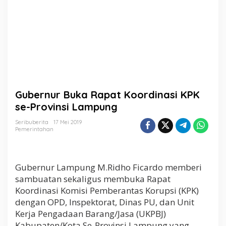
o
o
r
d
i
n
a
s
i
K
Gubernur Buka Rapat Koordinasi KPK
P
K
se-Provinsi Lampung
s
e
Seribuberita
17 Mei 2019
Pemerintahan
-
P
r
o
Gubernur Lampung M.Ridho Ficardo memberi
v
i
sambuatan sekaligus membuka Rapat
n
Koordinasi Komisi Pemberantas Korupsi (KPK)
s
dengan OPD, Inspektorat, Dinas PU, dan Unit
i
Kerja Pengadaan Barang/Jasa (UKPBJ)
L
a
Kabupaten/Kota Se-Provinsi Lampung yang