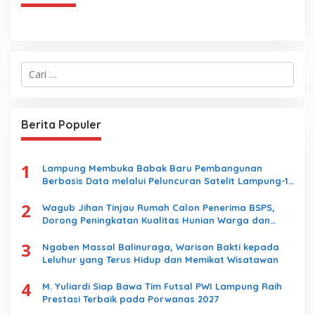
C
a
r
i
u
Berita Populer
n
t
u
1
k
Lampung Membuka Babak Baru Pembangunan
:
Berbasis Data melalui Peluncuran Satelit Lampung-1
Berbasis AI
2
Wagub Jihan Tinjau Rumah Calon Penerima BSPS,
Dorong Peningkatan Kualitas Hunian Warga dan
Serap Aspirasi Masyarakat
3
Ngaben Massal Balinuraga, Warisan Bakti kepada
Leluhur yang Terus Hidup dan Memikat Wisatawan
4
M. Yuliardi Siap Bawa Tim Futsal PWI Lampung Raih
Prestasi Terbaik pada Porwanas 2027