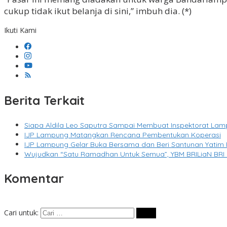
cukup tidak ikut belanja di sini,” imbuh dia. (*)
Ikuti Kami
Berita Terkait
Siapa Aldila Leo Saputra Sampai Membuat Inspektorat L
IJP Lampung Matangkan Rencana Pembentukan Koperasi
IJP Lampung Gelar Buka Bersama dan Beri Santunan Yatim 
Wujudkan “Satu Ramadhan Untuk Semua”, YBM BRILiaN BRI 
Komentar
Cari untuk: