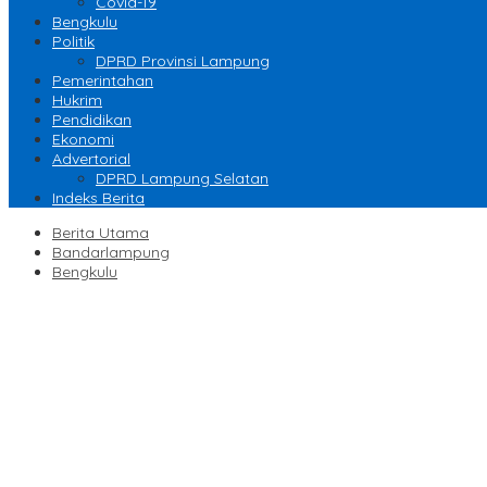
Covid-19
Bengkulu
Politik
DPRD Provinsi Lampung
Pemerintahan
Hukrim
Pendidikan
Ekonomi
Advertorial
DPRD Lampung Selatan
Indeks Berita
Berita Utama
Bandarlampung
Bengkulu