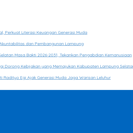
, Perkuat Literasi Keuangan Generasi Muda
Akuntabilitas dan Pembangunan Lampung
 Selatan Masa Bakti 2026-2031, Tekankan Pengabdian Kemanusiaan
o Egi Dorong Kebijakan yang Memajukan Kabupaten Lampung Selata
ati Radityo Egi Ajak Generasi Muda Jaga Warisan Leluhur