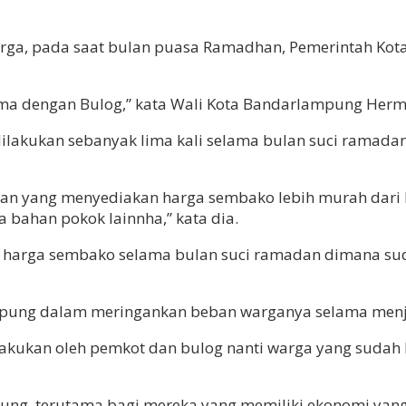
a, pada saat bulan puasa Ramadhan, Pemerintah Kota
ama dengan Bulog,” kata Wali Kota Bandarlampung Herma
dilakukan sebanyak lima kali selama bulan suci ramada
atan yang menyediakan harga sembako lebih murah dari 
a bahan pokok lainnha,” kata dia.
tas harga sembako selama bulan suci ramadan dimana 
pung dalam meringankan beban warganya selama menjal
lakukan oleh pemkot dan bulog nanti warga yang sudah
ng, terutama bagi mereka yang memiliki ekonomi yang