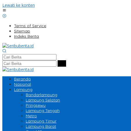
Lewati ke konten
Terms of Service
Sitemap
Indeks Berita
Beranda
Nasional
Lampung
Bandarlampung
Lampung Selatan
Pringsewu
Lampung Tengah
Metro
Lampung Timur
Lampung Barat