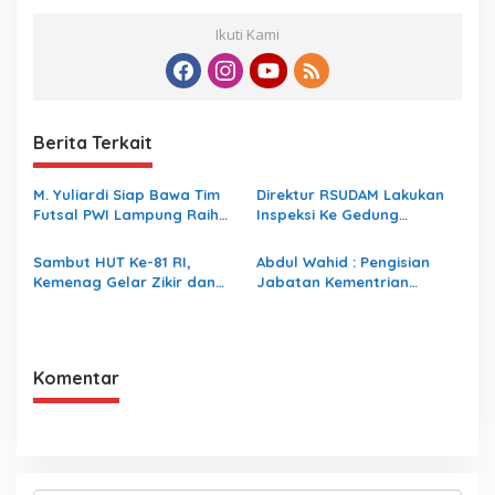
Ikuti Kami
Berita Terkait
M. Yuliardi Siap Bawa Tim
Direktur RSUDAM Lakukan
Futsal PWI Lampung Raih
Inspeksi Ke Gedung
Prestasi Terbaik pada
Forensik
Porwanas 2027
Sambut HUT Ke-81 RI,
Abdul Wahid : Pengisian
Kemenag Gelar Zikir dan
Jabatan Kementrian
Doa Kebangsaan
Agama Harus Sesuai
Dengan Undang- Undang
yang Berlaku
Komentar