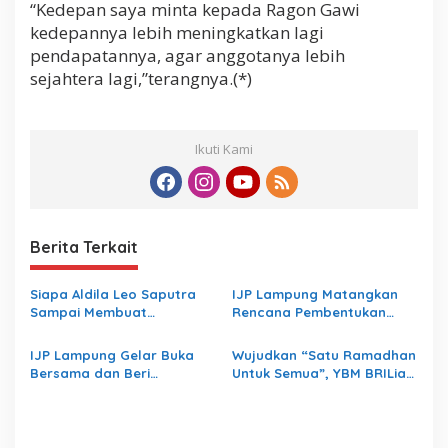
“Kedepan saya minta kepada Ragon Gawi
kedepannya lebih meningkatkan lagi
pendapatannya, agar anggotanya lebih
sejahtera lagi,”terangnya.(*)
Ikuti Kami
Berita Terkait
Siapa Aldila Leo Saputra
IJP Lampung Matangkan
Sampai Membuat
Rencana Pembentukan
Inspektorat Lampung
Koperasi
Bungkam
IJP Lampung Gelar Buka
Wujudkan “Satu Ramadhan
Bersama dan Beri
Untuk Semua”, YBM BRILiaN
Santunan Yatim Piatu
BRI Region 5 Bandar
Lampung Salurkan 1.200
Paket Kebaikan