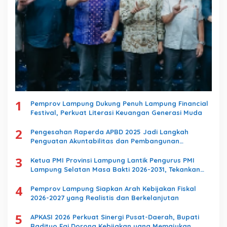
1
Pemprov Lampung Dukung Penuh Lampung Financial
Festival, Perkuat Literasi Keuangan Generasi Muda
2
Pengesahan Raperda APBD 2025 Jadi Langkah
Penguatan Akuntabilitas dan Pembangunan
Lampung
3
Ketua PMI Provinsi Lampung Lantik Pengurus PMI
Lampung Selatan Masa Bakti 2026-2031, Tekankan
Pengabdian Kemanusiaan
4
Pemprov Lampung Siapkan Arah Kebijakan Fiskal
2026-2027 yang Realistis dan Berkelanjutan
5
APKASI 2026 Perkuat Sinergi Pusat-Daerah, Bupati
Radityo Egi Dorong Kebijakan yang Memajukan